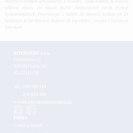
dělených modelů pro korunky a můstky. Touto sádrou je možno
odlévat otisky ze všech druhů otiskovacích hmot včetně
hydrokoloidních. Pevnost po 1 hodině 30 N/mm2, tvrdost po 24
hodinách je 80 N/mm2. Balení: 20 kg vědro – modrý / Výrobce:
Interdent
INTERDENT s.r.o.
Foerstrova 12
100 00 Praha 10
IČ: 27111792
tel.:
274 783 114
274 814 404
e-mail:
interdent@interdent.cz
FIRMA
Info o firmě