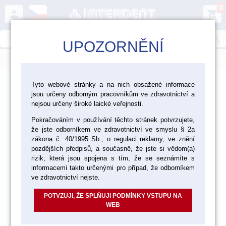
0
person
shopping_cart
search
UPOZORNĚNÍ
menu
>
>
>
Laboratoř
Zhotovení modelu
Dentální sádry
Tyto webové stránky a na nich obsažené informace
jsou určeny odborným pracovníkům ve zdravotnictví a
>
Dentální sádry typ III
nejsou určeny široké laické veřejnosti.
Pokračováním v používání těchto stránek potvrzujete,
že jste odborníkem ve zdravotnictví ve smyslu § 2a
zákona č. 40/1995 Sb., o regulaci reklamy, ve znění
pozdějších předpisů, a současně, že jste si vědom(a)
rizik, která jsou spojena s tím, že se seznámíte s
informacemi takto určenými pro případ, že odborníkem
ve zdravotnictví nejste.
POTVZUJI, ŽE SPLŇUJI PODMÍNKY VSTUPU NA
WEB