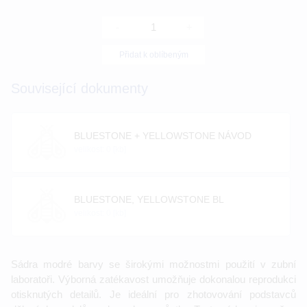
-
+
Přidat k oblíbeným
Související dokumenty
BLUESTONE + YELLOWSTONE NÁVOD
velikost: 0 [kb]
BLUESTONE, YELLOWSTONE BL
velikost: 0 [kb]
Sádra modré barvy se širokými možnostmi použití v zubní
laboratoři. Výborná zatékavost umožňuje dokonalou reprodukci
otisknutých detailů. Je ideální pro zhotovování podstavců