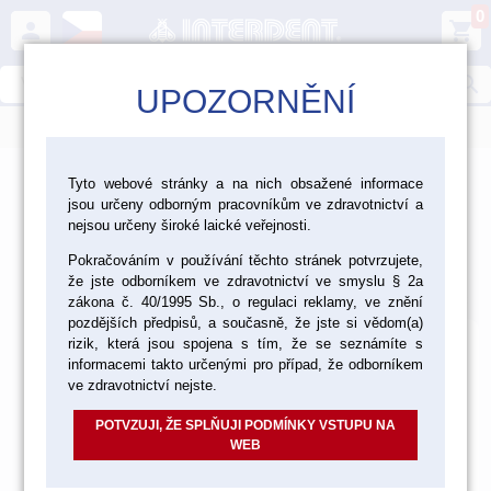
0
person
shopping_cart
search
UPOZORNĚNÍ
menu
>
>
>
>
Ordinace
Výplňové materiály
Cementy
Tyto webové stránky a na nich obsažené informace
jsou určeny odborným pracovníkům ve zdravotnictví a
Fosfátové cementy
nejsou určeny široké laické veřejnosti.
Fosfátové cementy
Pokračováním v používání těchto stránek potvrzujete,
že jste odborníkem ve zdravotnictví ve smyslu § 2a
Výchozí
Od nejlevnějšího
Od nejdražšího
Nalezeno
5
položek
zákona č. 40/1995 Sb., o regulaci reklamy, ve znění
pozdějších předpisů, a současně, že jste si vědom(a)
rizik, která jsou spojena s tím, že se seznámíte s
informacemi takto určenými pro případ, že odborníkem
ve zdravotnictví nejste.
POTVZUJI, ŽE SPLŇUJI PODMÍNKY VSTUPU NA
WEB