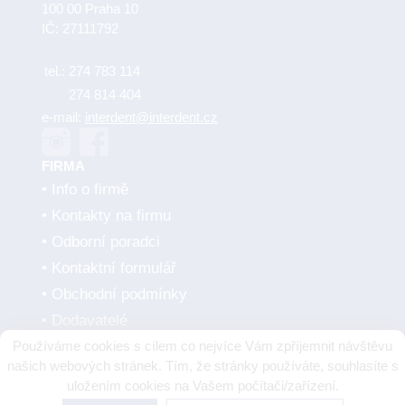
100 00 Praha 10
IČ: 27111792
tel.:
274 783 114
274 814 404
e-mail:
interdent@interdent.cz
FIRMA
Info o firmě
Kontakty na firmu
Odborní poradci
Kontaktní formulář
Obchodní podmínky
Dodavatelé
Používáme cookies s cílem co nejvíce Vám zpříjemnit návštěvu
SMLUVNÍ PARTNEŘI
našich webových stránek. Tím, že stránky používáte, souhlasíte s
uložením cookies na Vašem počítači/zařízení.