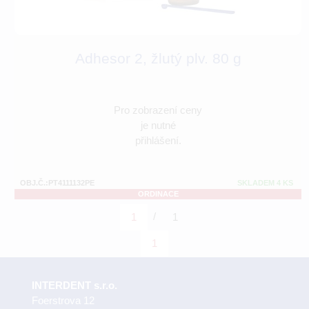
Adhesor 2, žlutý plv. 80 g
Pro zobrazení ceny
je nutné
přihlášení.
OBJ.Č.:PT4111132PE
SKLADEM 4 KS
ORDINACE
/
1
1
1
INTERDENT s.r.o.
Foerstrova 12