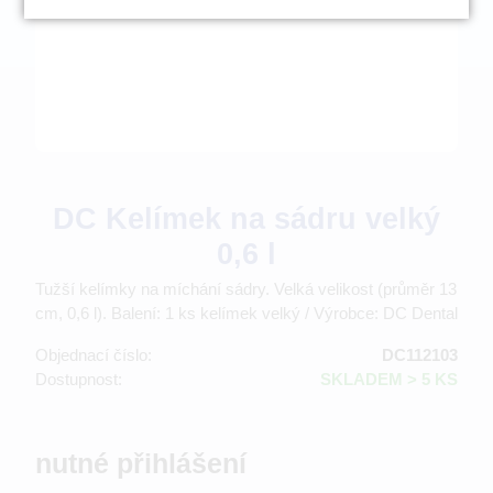
DC Kelímek na sádru velký
0,6 l
Tužší kelímky na míchání sádry. Velká velikost (průměr 13
cm, 0,6 l). Balení: 1 ks kelímek velký / Výrobce: DC Dental
Objednací číslo:
DC112103
Dostupnost:
SKLADEM > 5 KS
nutné přihlášení