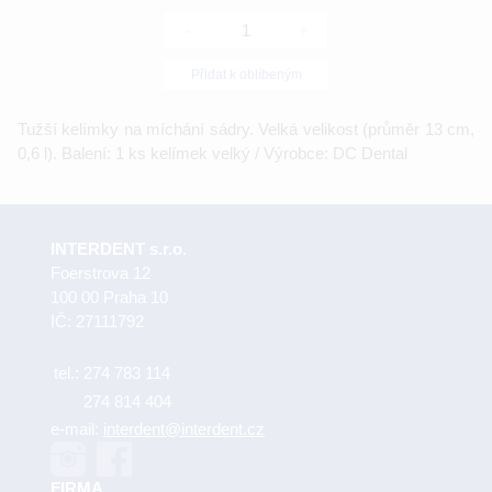
-
+
Přidat k oblíbeným
Tužší kelímky na míchání sádry. Velká velikost (průměr 13 cm,
0,6 l). Balení: 1 ks kelímek velký / Výrobce: DC Dental
INTERDENT s.r.o.
Foerstrova 12
100 00 Praha 10
IČ: 27111792
tel.:
274 783 114
274 814 404
e-mail:
interdent@interdent.cz
FIRMA