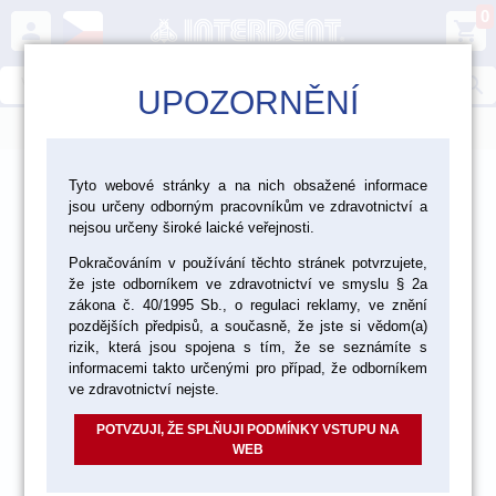
0
person
shopping_cart
search
UPOZORNĚNÍ
menu
>
>
>
Laboratoř
Zhotovení modelu
Tyto webové stránky a na nich obsažené informace
jsou určeny odborným pracovníkům ve zdravotnictví a
>
Pomůcky a příslušenství pro zhotovení modelů
Kelímky
nejsou určeny široké laické veřejnosti.
Pokračováním v používání těchto stránek potvrzujete,
že jste odborníkem ve zdravotnictví ve smyslu § 2a
zákona č. 40/1995 Sb., o regulaci reklamy, ve znění
pozdějších předpisů, a současně, že jste si vědom(a)
rizik, která jsou spojena s tím, že se seznámíte s
informacemi takto určenými pro případ, že odborníkem
ve zdravotnictví nejste.
POTVZUJI, ŽE SPLŇUJI PODMÍNKY VSTUPU NA
WEB