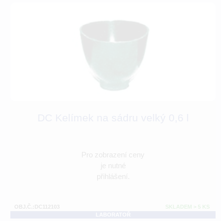
DC Kelímek na sádru velký 0,6 l
Pro zobrazení ceny
je nutné
přihlášení.
OBJ.Č.:DC112103
SKLADEM > 5 KS
LABORATOŘ