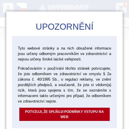
0
person
shopping_cart
search
UPOZORNĚNÍ
menu
>
>
>
Laboratoř
Zhotovení modelu
Tyto webové stránky a na nich obsažené informace
jsou určeny odborným pracovníkům ve zdravotnictví a
Pomůcky a příslušenství pro zhotovení modelů
nejsou určeny široké laické veřejnosti.
Pomůcky a příslušenství pro
Pokračováním v používání těchto stránek potvrzujete,
že jste odborníkem ve zdravotnictví ve smyslu § 2a
zhotovení modelů
zákona č. 40/1995 Sb., o regulaci reklamy, ve znění
pozdějších předpisů, a současně, že jste si vědom(a)
rizik, která jsou spojena s tím, že se seznámíte s
informacemi takto určenými pro případ, že odborníkem
ve zdravotnictví nejste.
IZOLAČNÍ PROSTŘEDKY
POTVZUJI, ŽE SPLŇUJI PODMÍNKY VSTUPU NA
WEB
KELÍMKY