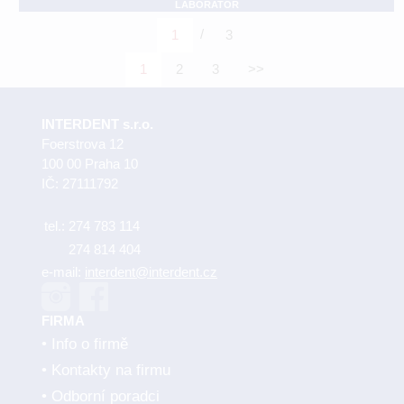
LABORATOŘ
/
1
3
1
2
3
>>
INTERDENT s.r.o.
Foerstrova 12
100 00 Praha 10
IČ: 27111792
tel.:
274 783 114
274 814 404
e-mail:
interdent@interdent.cz
FIRMA
Info o firmě
Kontakty na firmu
Odborní poradci