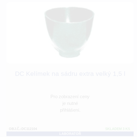
DC Kelímek na sádru extra velký 1,5 l
Pro zobrazení ceny
je nutné
přihlášení.
OBJ.Č.:DC112104
SKLADEM 3 KS
LABORATOŘ