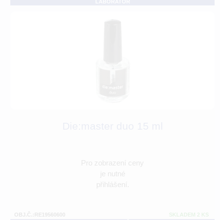
LABORATOŘ
Die:master duo 15 ml
Pro zobrazení ceny
je nutné
přihlášení.
OBJ.Č.:RE19560600
SKLADEM 2 KS