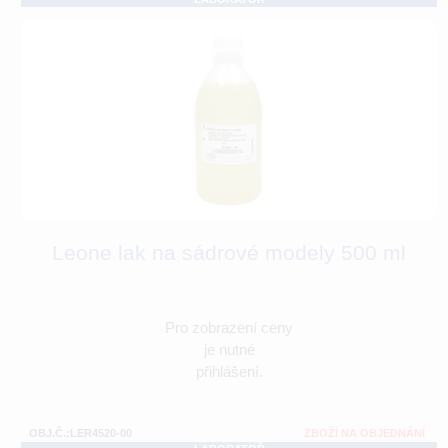
Leone lak na sádrové modely 500 ml
Pro zobrazení ceny
je nutné
přihlášení.
OBJ.Č.:LER4520-00
ZBOŽÍ NA OBJEDNÁNÍ