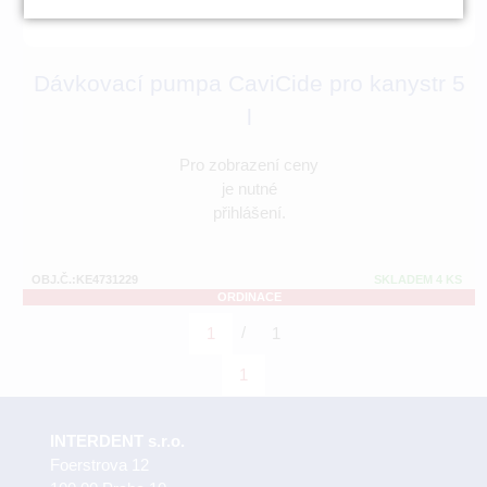
Dávkovací pumpa CaviCide pro kanystr 5
l
Pro zobrazení ceny
je nutné
přihlášení.
OBJ.Č.:KE4731229
SKLADEM 4 KS
ORDINACE
/
1
1
1
INTERDENT s.r.o.
Foerstrova 12