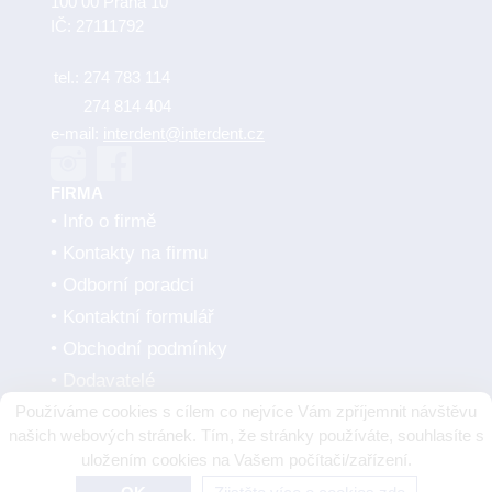
100 00 Praha 10
IČ: 27111792
tel.:
274 783 114
274 814 404
e-mail:
interdent@interdent.cz
FIRMA
Info o firmě
Kontakty na firmu
Odborní poradci
Kontaktní formulář
Obchodní podmínky
Dodavatelé
Používáme cookies s cílem co nejvíce Vám zpříjemnit návštěvu
SMLUVNÍ PARTNEŘI
našich webových stránek. Tím, že stránky používáte, souhlasíte s
uložením cookies na Vašem počítači/zařízení.