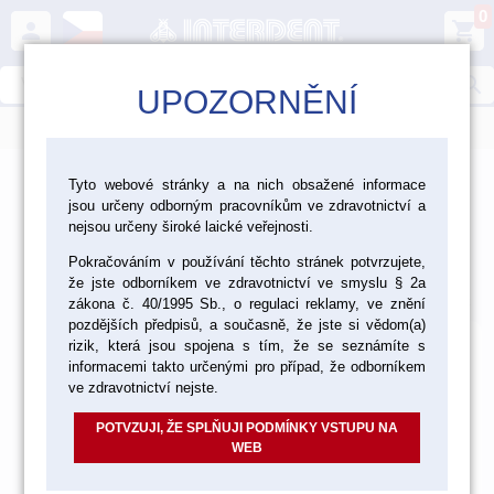
0
person
shopping_cart
search
UPOZORNĚNÍ
menu
>
>
Laboratoř
Tyto webové stránky a na nich obsažené informace
jsou určeny odborným pracovníkům ve zdravotnictví a
>
Dezinfekce, čištění a ochranné pomůcky
Dezinfekce
nejsou určeny široké laické veřejnosti.
Dezinfekce
Pokračováním v používání těchto stránek potvrzujete,
že jste odborníkem ve zdravotnictví ve smyslu § 2a
Výchozí
Od nejlevnějšího
Od nejdražšího
Nalezeno
1
položek
zákona č. 40/1995 Sb., o regulaci reklamy, ve znění
pozdějších předpisů, a současně, že jste si vědom(a)
rizik, která jsou spojena s tím, že se seznámíte s
informacemi takto určenými pro případ, že odborníkem
ve zdravotnictví nejste.
POTVZUJI, ŽE SPLŇUJI PODMÍNKY VSTUPU NA
WEB