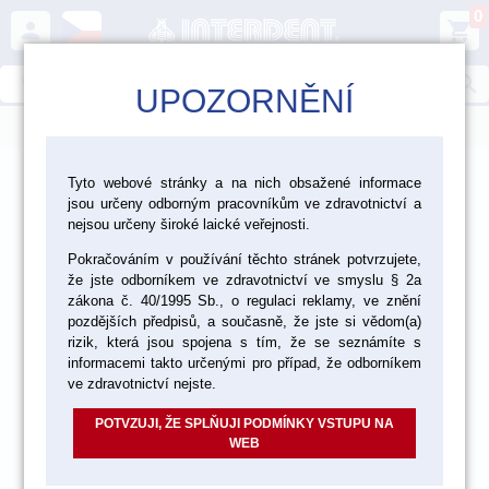
0
person
shopping_cart
search
UPOZORNĚNÍ
menu
>
>
>
Ordinace
Rotační nástroje - položky
Tyto webové stránky a na nich obsažené informace
jsou určeny odborným pracovníkům ve zdravotnictví a
>
Parodontologické nástroje Edenta - položky
nejsou určeny široké laické veřejnosti.
Pokračováním v používání těchto stránek potvrzujete,
Periored nástroje - položky
že jste odborníkem ve zdravotnictví ve smyslu § 2a
zákona č. 40/1995 Sb., o regulaci reklamy, ve znění
pozdějších předpisů, a současně, že jste si vědom(a)
rizik, která jsou spojena s tím, že se seznámíte s
informacemi takto určenými pro případ, že odborníkem
ve zdravotnictví nejste.
POTVZUJI, ŽE SPLŇUJI PODMÍNKY VSTUPU NA
WEB