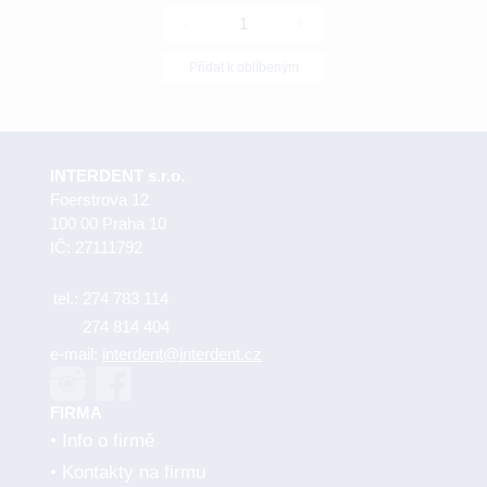
-
+
Přidat k oblíbeným
INTERDENT s.r.o.
Foerstrova 12
100 00 Praha 10
IČ: 27111792
tel.:
274 783 114
274 814 404
e-mail:
interdent@interdent.cz
FIRMA
Info o firmě
Kontakty na firmu