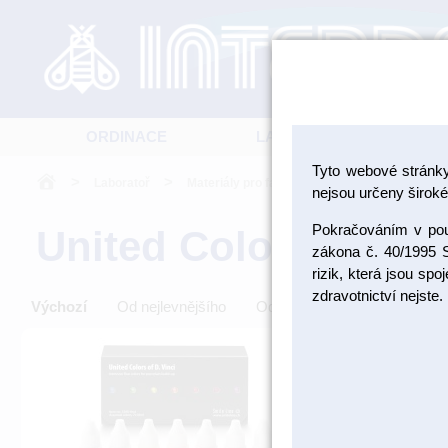
ORDINACE
LABORATOŘ
Tyto webové stránk
>
>
>
Laboratoř
Materiály pro fazetování a inleje
Dobarv
nejsou určeny široké 
Pokračováním v použ
United Colors of D.V
zákona č. 40/1995 S
rizik, která jsou sp
zdravotnictví nejste.
Výchozí
Od nejlevnějšího
Od nejdražšího