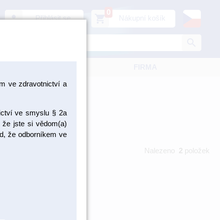
0
person
shopping_cart
Přihlásit se
Nákupní košík
search
KATALOGY
FIRMA
 ve zdravotnictví a
ictví ve smyslu § 2a
 že jste si vědom(a)
pad, že odborníkem ve
Nalezeno
2
položek