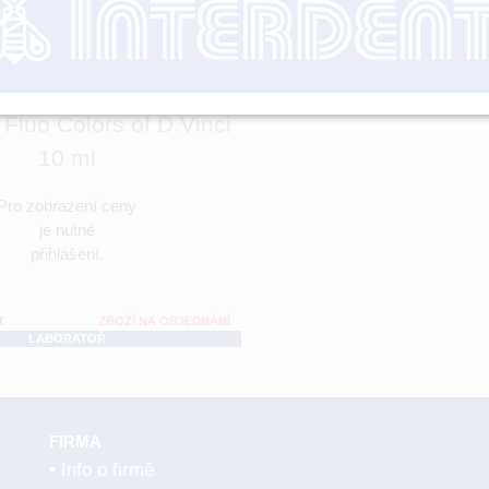
 Fluo Colors of D.Vinci
10 ml
Pro zobrazení ceny
je nutné
přihlášení.
X
ZBOŽÍ NA OBJEDNÁNÍ
LABORATOŘ
FIRMA
Info o firmě