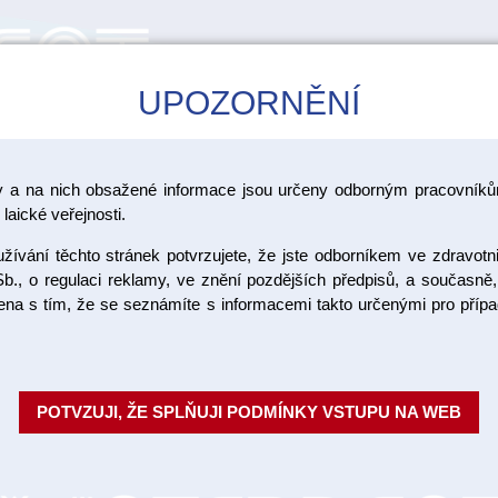
UPOZORNĚNÍ
CAD/CAM
ŠKOLENÍ
AKCE
y a na nich obsažené informace jsou určeny odborným pracovníkům
>
ovací systémy pro keramiku
United Colors of D.Vinci
laické veřejnosti.
ívání těchto stránek potvrzujete, že jste odborníkem ve zdravotn
inci
b., o regulaci reklamy, ve znění pozdějších předpisů, a současně,
ojena s tím, že se seznámíte s informacemi takto určenými pro pří
POTVZUJI, ŽE SPLŇUJI PODMÍNKY VSTUPU NA WEB