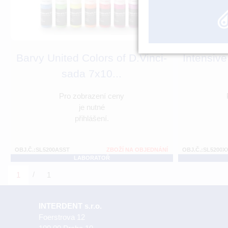
Barvy United Colors of D.Vinci-
Intensive
sada 7x10...
Pro zobrazení ceny
je nutné
přihlášení.
OBJ.Č.:SL5200ASST
ZBOŽÍ NA OBJEDNÁNÍ
OBJ.Č.:SL5200X
LABORATOŘ
/
1
1
INTERDENT s.r.o.
Foerstrova 12