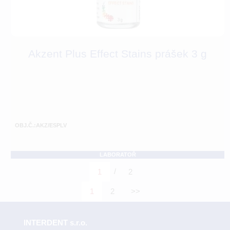
Akzent Plus Effect Stains prášek 3 g
OBJ.Č.:AKZ/ESPLV
LABORATOŘ
/
1
2
1
2
>>
INTERDENT s.r.o.