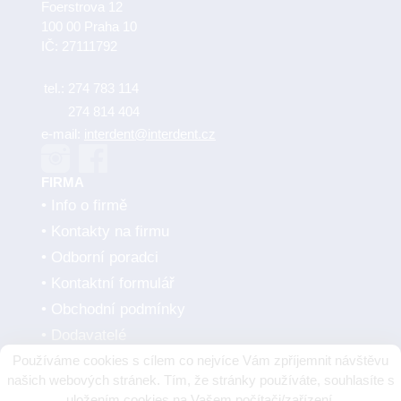
Foerstrova 12
100 00 Praha 10
IČ: 27111792
tel.:
274 783 114
274 814 404
e-mail:
interdent@interdent.cz
FIRMA
Info o firmě
Kontakty na firmu
Odborní poradci
Kontaktní formulář
Obchodní podmínky
Dodavatelé
Používáme cookies s cílem co nejvíce Vám zpříjemnit návštěvu
SMLUVNÍ PARTNEŘI
našich webových stránek. Tím, že stránky používáte, souhlasíte s
uložením cookies na Vašem počítači/zařízení.