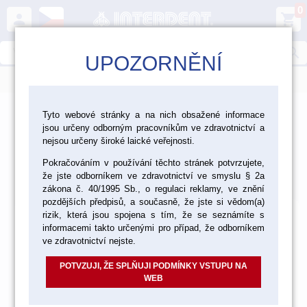
0
person
shopping_cart
search
UPOZORNĚNÍ
menu
>
>
>
Laboratoř
Materiály pro fazetování a inleje
Tyto webové stránky a na nich obsažené informace
jsou určeny odborným pracovníkům ve zdravotnictví a
>
Dobarvovací systémy pro keramiku
Vita Akzent Plus
nejsou určeny široké laické veřejnosti.
Vita Akzent Plus
Pokračováním v používání těchto stránek potvrzujete,
že jste odborníkem ve zdravotnictví ve smyslu § 2a
Výchozí
Od nejlevnějšího
Od nejdražšího
Nalezeno
27
položek
zákona č. 40/1995 Sb., o regulaci reklamy, ve znění
pozdějších předpisů, a současně, že jste si vědom(a)
rizik, která jsou spojena s tím, že se seznámíte s
informacemi takto určenými pro případ, že odborníkem
ve zdravotnictví nejste.
POTVZUJI, ŽE SPLŇUJI PODMÍNKY VSTUPU NA
WEB