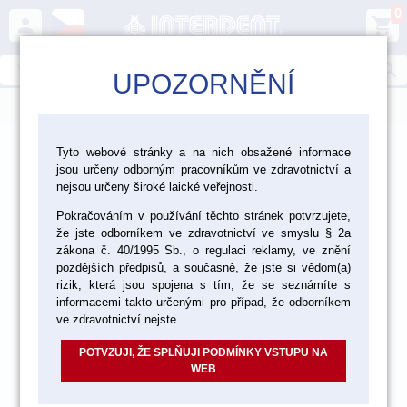
0
person
shopping_cart
search
UPOZORNĚNÍ
menu
>
>
>
>
Ordinace
Nástroje
Nástroje ASA
Tyto webové stránky a na nich obsažené informace
jsou určeny odborným pracovníkům ve zdravotnictví a
Extrakční páky
nejsou určeny široké laické veřejnosti.
Pokračováním v používání těchto stránek potvrzujete,
že jste odborníkem ve zdravotnictví ve smyslu § 2a
zákona č. 40/1995 Sb., o regulaci reklamy, ve znění
pozdějších předpisů, a současně, že jste si vědom(a)
rizik, která jsou spojena s tím, že se seznámíte s
informacemi takto určenými pro případ, že odborníkem
ve zdravotnictví nejste.
POTVZUJI, ŽE SPLŇUJI PODMÍNKY VSTUPU NA
WEB