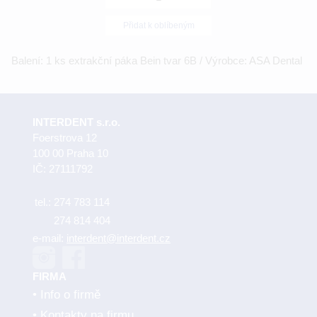
Přidat k oblíbeným
Balení: 1 ks extrakční páka Bein tvar 6B / Výrobce: ASA Dental
INTERDENT s.r.o.
Foerstrova 12
100 00 Praha 10
IČ: 27111792
tel.:
274 783 114
274 814 404
e-mail:
interdent@interdent.cz
FIRMA
Info o firmě
Kontakty na firmu