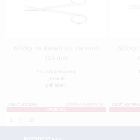
Nůžky na dáseň Iris zahnuté
Nůžky n
115 mm
Pro zobrazení ceny
je nutné
přihlášení.
OBJ.Č.:AS0305-2
ZBOŽÍ NA OBJEDNÁNÍ
OBJ.Č.:AS0305-
ORDINACE
/
1
10
INTERDENT s.r.o.