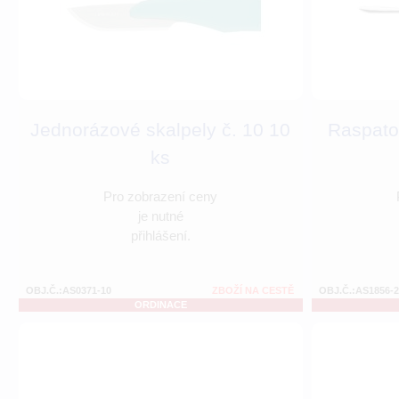
Jednorázové skalpely č. 10 10
Raspato
ks
Pro zobrazení ceny
je nutné
přihlášení.
OBJ.Č.:AS0371-10
ZBOŽÍ NA CESTĚ
OBJ.Č.:AS1856-2
ORDINACE