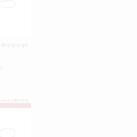
ddeldorpf
y
Í NA OBJEDNÁNÍ