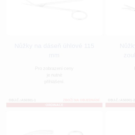
Nůžky na dáseň úhlové 115
Nůžk
mm
zou
Pro zobrazení ceny
je nutné
přihlášení.
OBJ.Č.:AS0301-1
ZBOŽÍ NA OBJEDNÁNÍ
OBJ.Č.:AS0301-2
ORDINACE