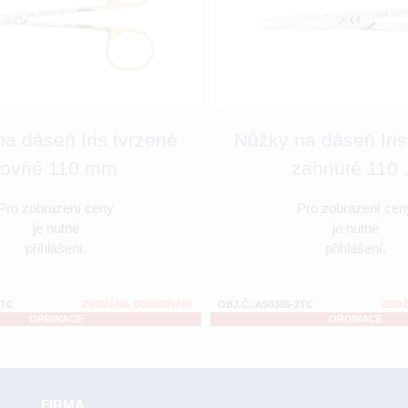
a dáseň Iris tvrzené
Nůžky na dáseň Iris
rovné 110 mm
zahnuté 110 .
Pro zobrazení ceny
Pro zobrazení cen
je nutné
je nutné
přihlášení.
přihlášení.
1TC
ZBOŽÍ NA OBJEDNÁNÍ
OBJ.Č.:AS0305-2TC
ZBOŽ
ORDINACE
ORDINACE
FIRMA