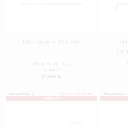
Hák na rány 160 mm
Há
Lan
Pro zobrazení ceny
je nutné
přihlášení.
OBJ.Č.:AS2611-2
ZBOŽÍ NA OBJEDNÁNÍ
OBJ.Č.:AS2621-1
ORDINACE