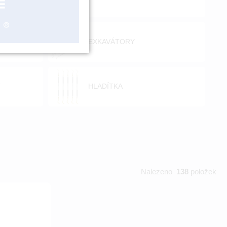
EXKAVÁTORY
T
HLADÍTKA
Nalezeno
138
položek