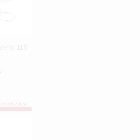
rovné 115
y
Í NA OBJEDNÁNÍ