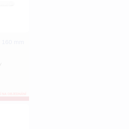
r 160 mm
y
Í NA OBJEDNÁNÍ