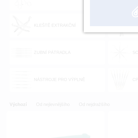
KLEŠTĚ EXTRAKČNÍ
KL
ZUBNÍ PÁTRADLA
S
NÁSTROJE PRO VÝPLNĚ
C
Výchozí
Od nejlevnějšího
Od nejdražšího