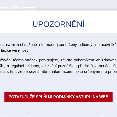
UPOZORNĚNÍ
CAD/CAM
ŠKOLENÍ
AKCE
y a na nich obsažené informace jsou určeny odborným pracovníkům
laické veřejnosti.
ívání těchto stránek potvrzujete, že jste odborníkem ve zdravotn
b., o regulaci reklamy, ve znění pozdějších předpisů, a současně,
ojena s tím, že se seznámíte s informacemi takto určenými pro pří
SPATORIA
HÁKY NA RÁNY
POTVZUJI, ŽE SPLŇUJI PODMÍNKY VSTUPU NA WEB
NZETY
JEHELCE