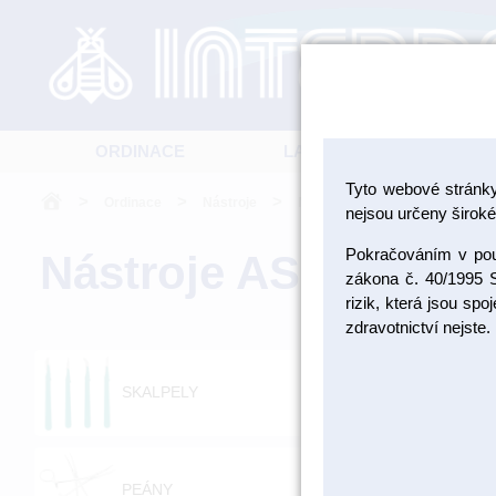
ORDINACE
LABORATOŘ
Tyto webové stránk
>
>
>
Ordinace
Nástroje
Nástroje ASA
nejsou určeny široké 
Pokračováním v použ
Nástroje ASA
zákona č. 40/1995 S
rizik, která jsou sp
zdravotnictví nejste.
SKALPELY
RA
PEÁNY
PI