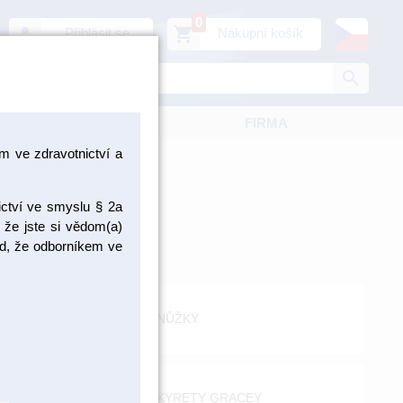
0
person
shopping_cart
Přihlásit se
Nákupní košík
search
KATALOGY
FIRMA
 ve zdravotnictví a
ictví ve smyslu § 2a
 že jste si vědom(a)
pad, že odborníkem ve
NŮŽKY
KYRETY GRACEY