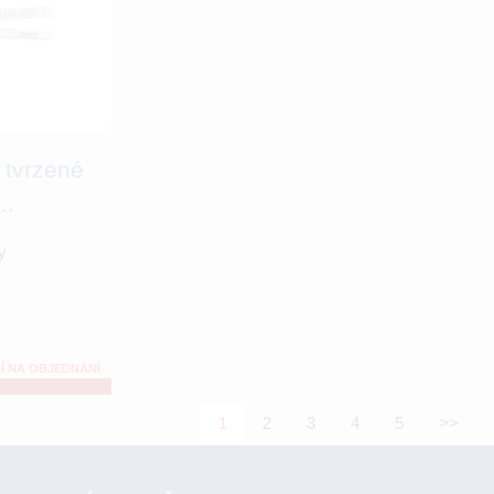
 tvrzené
..
y
Í NA OBJEDNÁNÍ
1
2
3
4
5
>>