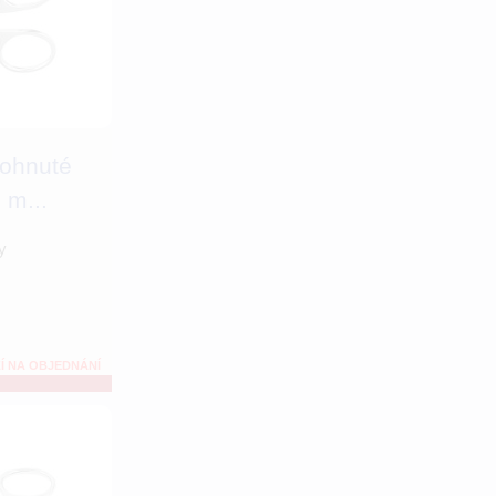
rohnuté
 m...
y
Í NA OBJEDNÁNÍ