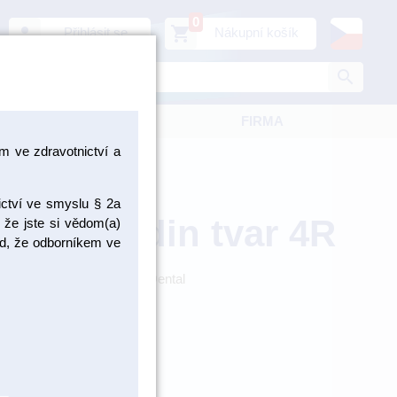
0
person
shopping_cart
Přihlásit se
Nákupní košík
search
KATALOGY
FIRMA
 ve zdravotnictví a
ictví ve smyslu § 2a
páka Seldin tvar 4R
 že jste si vědom(a)
pad, že odborníkem ve
din tvar 4r / Výrobce: ASA Dental
AS0209-4R
ZBOŽÍ NA
OBJEDNÁNÍ