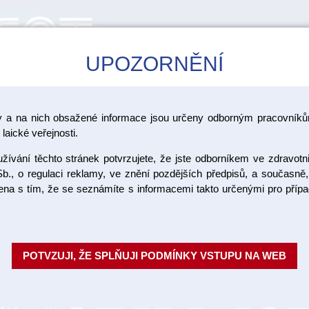
UPOZORNĚNÍ
CAD/CAM
ŠKOLENÍ
AKCE
y a na nich obsažené informace jsou určeny odborným pracovníkům
páky
laické veřejnosti.
ívání těchto stránek potvrzujete, že jste odborníkem ve zdravotn
Extrakční 
b., o regulaci reklamy, ve znění pozdějších předpisů, a současně,
ojena s tím, že se seznámíte s informacemi takto určenými pro pří
Balení: 1 ks extrakční páka Sel
Objednací číslo:
POTVZUJI, ŽE SPLŇUJI PODMÍNKY VSTUPU NA WEB
Dostupnost: