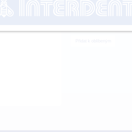
nutné přihl
-
+
Přidat k oblíbeným