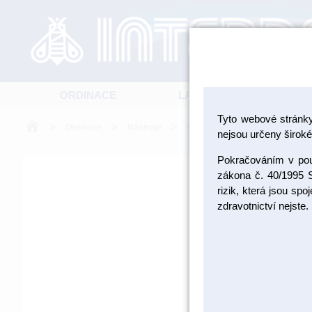
ORDINACE
LABORATOŘ
Tyto webové stránk
>
>
>
>
Ordinace
Nástroje
Nástroje ASA
Extrakční 
nejsou určeny široké 
Pokračováním v použ
zákona č. 40/1995 S
rizik, která jsou sp
zdravotnictví nejste.