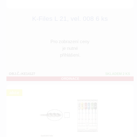
K-Files L 21, vel. 008 6 ks
Pro zobrazení ceny
je nutné
přihlášení.
OBJ.Č.:KE14127
SKLADEM 2 KS
ORDINACE
akce