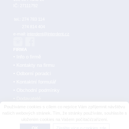
IČ: 27111792
tel.:
274 783 114
274 814 404
e-mail:
interdent@interdent.cz
FIRMA
Info o firmě
Kontakty na firmu
Odborní poradci
Kontaktní formulář
Obchodní podmínky
Dodavatelé
Používáme cookies s cílem co nejvíce Vám zpříjemnit návštěvu
SMLUVNÍ PARTNEŘI
našich webových stránek. Tím, že stránky používáte, souhlasíte s
uložením cookies na Vašem počítači/zařízení.
OK
Zjistěte více o cookies zde