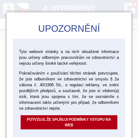
0
person
shopping_cart
search
UPOZORNĚNÍ
menu
>
>
>
Ordinace
Endodoncie
Tyto webové stránky a na nich obsažené informace
jsou určeny odborným pracovníkům ve zdravotnictví a
Endodontické nástroje Kerr Endodontics
nejsou určeny široké laické veřejnosti.
Endodontické nástroje Kerr
Pokračováním v používání těchto stránek potvrzujete,
že jste odborníkem ve zdravotnictví ve smyslu § 2a
Endodontics
zákona č. 40/1995 Sb., o regulaci reklamy, ve znění
pozdějších předpisů, a současně, že jste si vědom(a)
rizik, která jsou spojena s tím, že se seznámíte s
informacemi takto určenými pro případ, že odborníkem
ve zdravotnictví nejste.
REAMER
POTVZUJI, ŽE SPLŇUJI PODMÍNKY VSTUPU NA
WEB
K-FILE