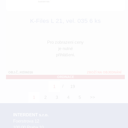
K-Files L 21, vel. 035 6 ks
Pro zobrazení ceny
je nutné
přihlášení.
OBJ.Č.:KE06016
ZBOŽÍ NA OBJEDNÁNÍ
ORDINACE
/
1
19
1
2
3
4
5
>>
INTERDENT s.r.o.
Foerstrova 12
100 00 Praha 10