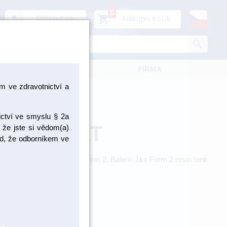
0
person
shopping_cart
Přihlásit se
Nákupní košík
search
KATALOGY
FIRMA
 ve zdravotnictví a
ictví ve smyslu § 2a
in tank LT
 že jste si vědom(a)
pad, že odborníkem ve
votností pro 3D tiskárnu Form 2. Balení: 1ks Form 2 resin tank
FLRTF202
ZBOŽÍ NA
OBJEDNÁNÍ