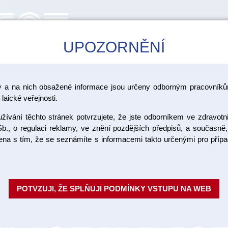
UPOZORNĚNÍ
CAD/CAM
ŠKOLENÍ
AKCE
y a na nich obsažené informace jsou určeny odborným pracovníkům
laické veřejnosti.
ívání těchto stránek potvrzujete, že jste odborníkem ve zdravotn
Form 2 res
b., o regulaci reklamy, ve znění pozdějších předpisů, a současně,
ojena s tím, že se seznámíte s informacemi takto určenými pro pří
Náhradní tank s prodlouženou ži
LT / Výrobce: Formlabs
POTVZUJI, ŽE SPLŇUJI PODMÍNKY VSTUPU NA WEB
Objednací číslo:
Dostupnost: