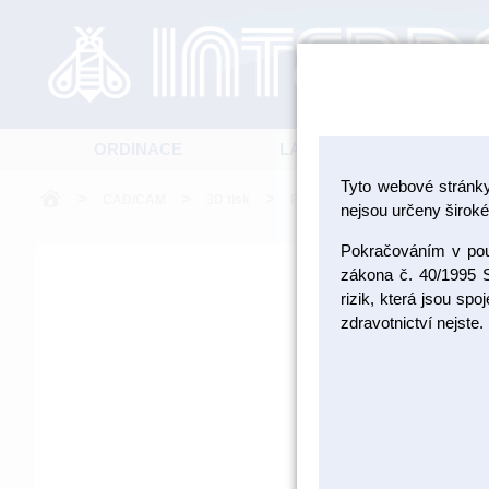
ORDINACE
LABORATOŘ
Tyto webové stránk
>
>
>
>
CAD/CAM
3D tisk
Formlabs
Příslušenství
nejsou určeny široké 
Pokračováním v použ
zákona č. 40/1995 S
rizik, která jsou sp
zdravotnictví nejste.