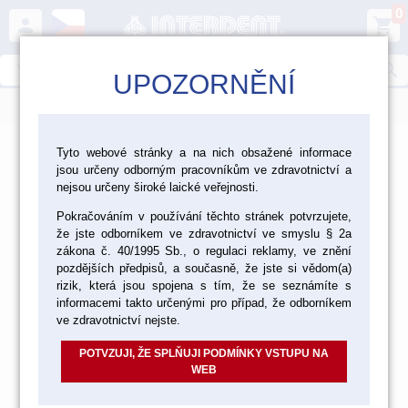
0
person
shopping_cart
search
UPOZORNĚNÍ
menu
>
>
>
CAD/CAM
3D tisk
Formlabs
Tyto webové stránky a na nich obsažené informace
jsou určeny odborným pracovníkům ve zdravotnictví a
Formlabs
nejsou určeny široké laické veřejnosti.
Pokračováním v používání těchto stránek potvrzujete,
že jste odborníkem ve zdravotnictví ve smyslu § 2a
zákona č. 40/1995 Sb., o regulaci reklamy, ve znění
FORM 3
pozdějších předpisů, a současně, že jste si vědom(a)
rizik, která jsou spojena s tím, že se seznámíte s
informacemi takto určenými pro případ, že odborníkem
ve zdravotnictví nejste.
FORM 4
POTVZUJI, ŽE SPLŇUJI PODMÍNKY VSTUPU NA
WEB