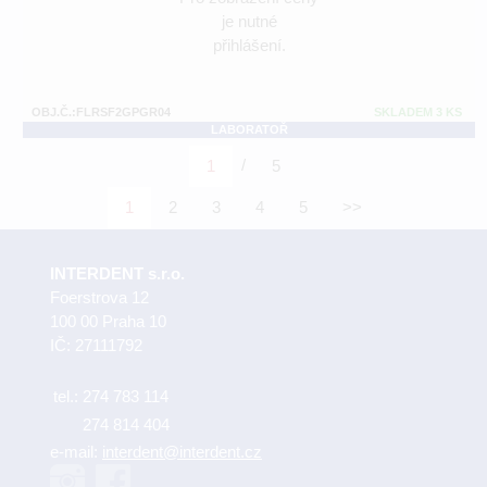
je nutné
přihlášení.
OBJ.Č.:FLRSF2GPGR04
SKLADEM 3 KS
LABORATOŘ
/
1
5
1
2
3
4
5
>>
INTERDENT s.r.o.
Foerstrova 12
100 00 Praha 10
IČ: 27111792
tel.:
274 783 114
274 814 404
e-mail:
interdent@interdent.cz