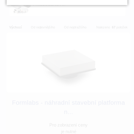
PŘÍSLUŠENSTVÍ
Výchozí
Od nejlevnějšího
Od nejdražšího
Nalezeno
67
položek
Formlabs - náhradní stavební platforma
n...
Pro zobrazení ceny
je nutné