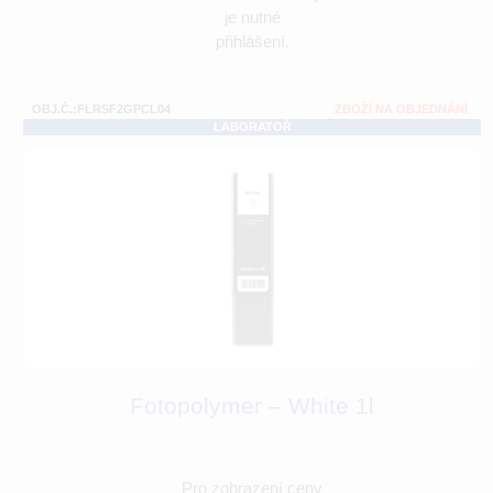
je nutné
přihlášení.
OBJ.Č.:FLRSF2GPCL04
ZBOŽÍ NA OBJEDNÁNÍ
LABORATOŘ
Fotopolymer – White 1l
Pro zobrazení ceny