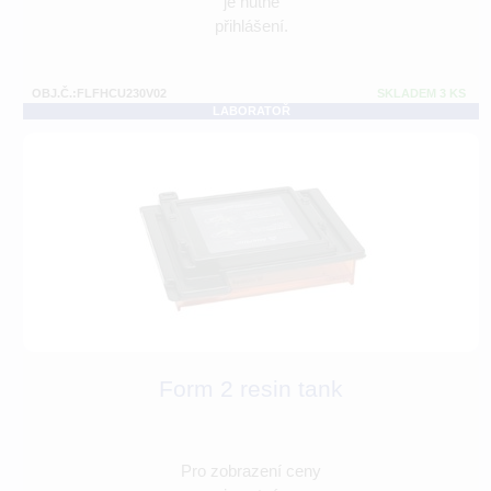
je nutné
přihlášení.
OBJ.Č.:FLFHCU230V02
SKLADEM 3 KS
LABORATOŘ
Form 2 resin tank
Pro zobrazení ceny