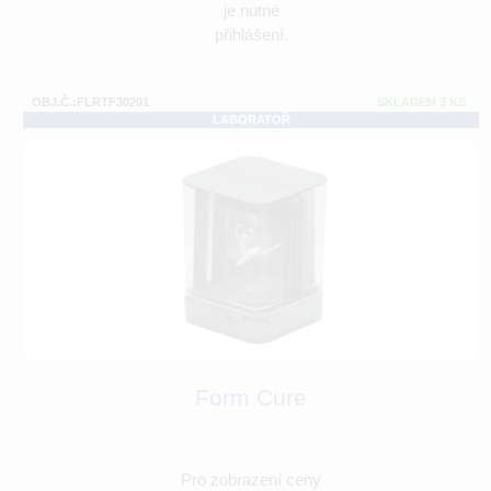
je nutné
přihlášení.
OBJ.Č.:FLRTF30201
SKLADEM 3 KS
LABORATOŘ
Form Cure
Pro zobrazení ceny