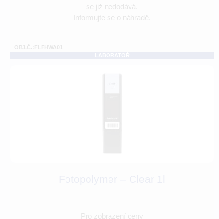
se již nedodává.
Informujte se o náhradě.
OBJ.Č.:FLFHWA01
LABORATOŘ
Fotopolymer – Clear 1l
Pro zobrazení ceny