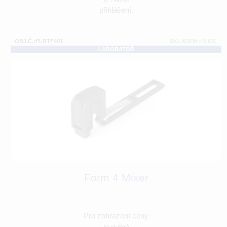
přihlášení.
OBJ.Č.:FLRTF401
SKLADEM > 5 KS
LABORATOŘ
Form 4 Mixer
Pro zobrazení ceny
je nutné