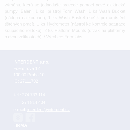
výměnu, která se jednoduše provede pomocí nové elektrické
pumpy. Balení: 1 ks: přístroj Form Wash, 1 ks Wash Bucket
(nádoba na koupání), 1 ks Wash Basket (košík pro umístění
tištěných prací), 1 ks Hydrometer (nástroj ke kontrole saturace
koupacího roztoku), 2 ks Platform Mounts (držák na platformy
o dvou velikostech). / Výrobce: Formlabs
INTERDENT s.r.o.
Foerstrova 12
100 00 Praha 10
IČ: 27111792
tel.:
274 783 114
274 814 404
e-mail:
interdent@interdent.cz
FIRMA