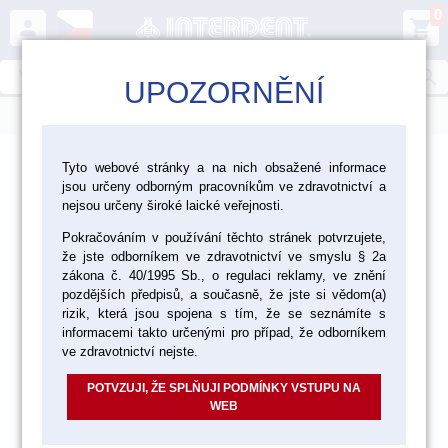
0
person
shopping_cart
search
UPOZORNĚNÍ
menu
>
>
>
>
CAD/CAM
3D tisk
Formlabs
Form 4
Tyto webové stránky a na nich obsažené informace
jsou určeny odborným pracovníkům ve zdravotnictví a
>
Příslušenství Form 4
nejsou určeny široké laické veřejnosti.
Pokračováním v používání těchto stránek potvrzujete,
že jste odborníkem ve zdravotnictví ve smyslu § 2a
zákona č. 40/1995 Sb., o regulaci reklamy, ve znění
pozdějších předpisů, a současně, že jste si vědom(a)
rizik, která jsou spojena s tím, že se seznámíte s
informacemi takto určenými pro případ, že odborníkem
ve zdravotnictví nejste.
POTVZUJI, ŽE SPLŇUJI PODMÍNKY VSTUPU NA
WEB