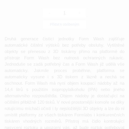
-
+
Přidat k oblíbeným
Druhá generace čistící jednotky Form Wash zajišťuje
automatické čištění výtisků bez potřeby obsluhy. Vytištěné
objekty se přenesou z 3D tiskárny přímo na platformě do
přístroje Form Wash bez nutnosti ochranných rukavic.
Jednoduše se zadá potřebný čas a Form Wash již udělá vše
automaticky. Jakmile proces proběhne, platforma se
automaticky vysune i s 3D tiskem z lázně a nechá se
oschnout. Form Wash má nyní objem koupací nádoby až na
14,4 litrů s použitím isopropylalkoholu (IPA) nebo jiného
alternativního rozpouštědla. Objem nádoby je dostačující na
očištění přibližně 120 tisků. V nové prostornější komoře se díky
rotujícímu míchači očistí i ty nejsložitější 3D objekty a lze do ní
umístit platformy ze všech tiskáren Formlabs i konkurenčních
tiskáren vhodných rozměrů. Přístroj má čidlo kontrolující
nasycení roztoku a upozorní vás, až bude roztok potřebovat