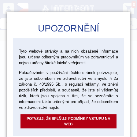
0
person
shopping_cart
search
UPOZORNĚNÍ
menu
>
>
>
>
CAD/CAM
3D tisk
Formlabs
Form 3
Tyto webové stránky a na nich obsažené informace
jsou určeny odborným pracovníkům ve zdravotnictví a
>
Příslušenství Form 3
nejsou určeny široké laické veřejnosti.
Pokračováním v používání těchto stránek potvrzujete,
že jste odborníkem ve zdravotnictví ve smyslu § 2a
zákona č. 40/1995 Sb., o regulaci reklamy, ve znění
pozdějších předpisů, a současně, že jste si vědom(a)
rizik, která jsou spojena s tím, že se seznámíte s
informacemi takto určenými pro případ, že odborníkem
ve zdravotnictví nejste.
POTVZUJI, ŽE SPLŇUJI PODMÍNKY VSTUPU NA
WEB