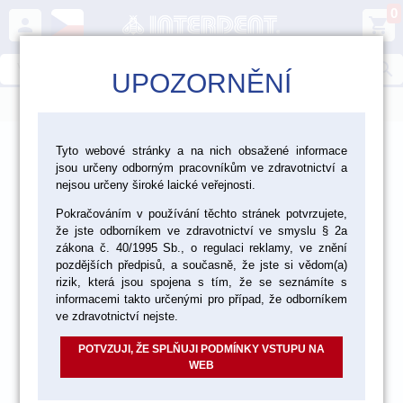
0
person
shopping_cart
search
UPOZORNĚNÍ
menu
>
>
>
Ordinace
Endodoncie
Tyto webové stránky a na nich obsažené informace
jsou určeny odborným pracovníkům ve zdravotnictví a
>
Endodontické nástroje Edenta
Gates
nejsou určeny široké laické veřejnosti.
Pokračováním v používání těchto stránek potvrzujete,
že jste odborníkem ve zdravotnictví ve smyslu § 2a
zákona č. 40/1995 Sb., o regulaci reklamy, ve znění
pozdějších předpisů, a současně, že jste si vědom(a)
rizik, která jsou spojena s tím, že se seznámíte s
informacemi takto určenými pro případ, že odborníkem
ve zdravotnictví nejste.
POTVZUJI, ŽE SPLŇUJI PODMÍNKY VSTUPU NA
WEB