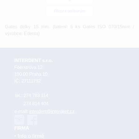
Přidat k oblíbeným
Gates délky 15 mm. (balení: 6 ks Gates ISO 070/15mm /
výrobce: Edenta)
INTERDENT s.r.o.
Foerstrova 12
100 00 Praha 10
IČ: 27111792
tel.:
274 783 114
274 814 404
e-mail:
interdent@interdent.cz
FIRMA
Info o firmě