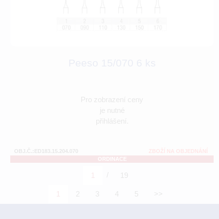
Peeso 15/070 6 ks
Pro zobrazení ceny
je nutné
přihlášení.
OBJ.Č.:ED183.15.204.070
ZBOŽÍ NA OBJEDNÁNÍ
ORDINACE
/
1
19
1
2
3
4
5
>>