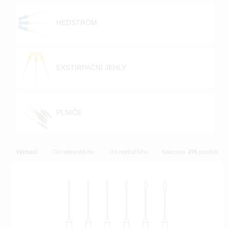
HEDSTRÖM
EXSTIRPAČNÍ JEHLY
PLNIČE
Výchozí
Od nejlevnějšího
Od nejdražšího
Nalezeno
276
položek