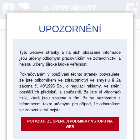
0
person
shopping_cart
search
UPOZORNĚNÍ
menu
>
>
>
Ordinace
Endodoncie
Tyto webové stránky a na nich obsažené informace
jsou určeny odborným pracovníkům ve zdravotnictví a
Endodontické nástroje Edenta
nejsou určeny široké laické veřejnosti.
Endodontické nástroje Edenta
Pokračováním v používání těchto stránek potvrzujete,
že jste odborníkem ve zdravotnictví ve smyslu § 2a
zákona č. 40/1995 Sb., o regulaci reklamy, ve znění
pozdějších předpisů, a současně, že jste si vědom(a)
rizik, která jsou spojena s tím, že se seznámíte s
GATES
informacemi takto určenými pro případ, že odborníkem
ve zdravotnictví nejste.
POTVZUJI, ŽE SPLŇUJI PODMÍNKY VSTUPU NA
WEB
PEESO