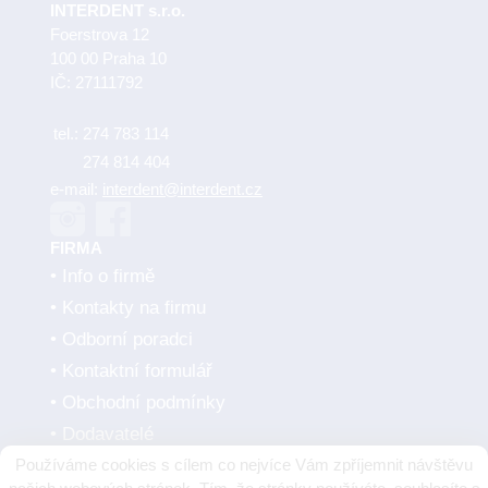
INTERDENT s.r.o.
Foerstrova 12
100 00 Praha 10
IČ: 27111792
tel.:
274 783 114
274 814 404
e-mail:
interdent@interdent.cz
FIRMA
Info o firmě
Kontakty na firmu
Odborní poradci
Kontaktní formulář
Obchodní podmínky
Dodavatelé
Používáme cookies s cílem co nejvíce Vám zpříjemnit návštěvu
SMLUVNÍ PARTNEŘI