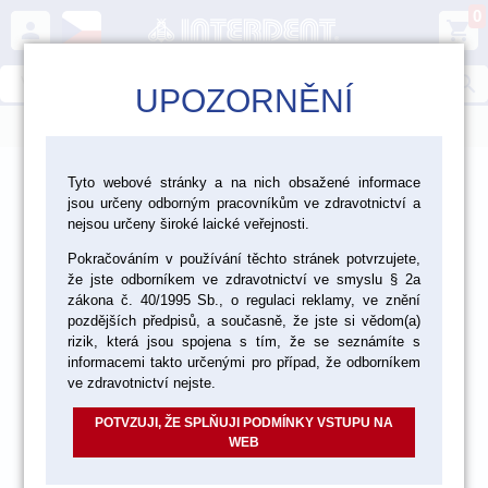
0
person
shopping_cart
search
UPOZORNĚNÍ
menu
>
>
>
Ordinace
Endodoncie
Tyto webové stránky a na nich obsažené informace
jsou určeny odborným pracovníkům ve zdravotnictví a
>
Endodontické nástroje Edenta
Gates
nejsou určeny široké laické veřejnosti.
Pokračováním v používání těchto stránek potvrzujete,
že jste odborníkem ve zdravotnictví ve smyslu § 2a
zákona č. 40/1995 Sb., o regulaci reklamy, ve znění
pozdějších předpisů, a současně, že jste si vědom(a)
rizik, která jsou spojena s tím, že se seznámíte s
informacemi takto určenými pro případ, že odborníkem
ve zdravotnictví nejste.
POTVZUJI, ŽE SPLŇUJI PODMÍNKY VSTUPU NA
WEB