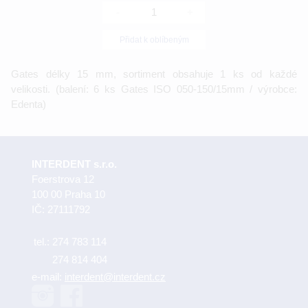
-
+
Přidat k oblíbeným
Gates délky 15 mm, sortiment obsahuje 1 ks od každé
velikosti. (balení: 6 ks Gates ISO 050-150/15mm / výrobce:
Edenta)
INTERDENT s.r.o.
Foerstrova 12
100 00 Praha 10
IČ: 27111792
tel.:
274 783 114
274 814 404
e-mail:
interdent@interdent.cz