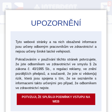
0
person
shopping_cart
search
UPOZORNĚNÍ
menu
>
>
>
Laboratoř
Zhotovení modelu
Tyto webové stránky a na nich obsažené informace
jsou určeny odborným pracovníkům ve zdravotnictví a
Gingivální masky
nejsou určeny široké laické veřejnosti.
Pokračováním v používání těchto stránek potvrzujete,
že jste odborníkem ve zdravotnictví ve smyslu § 2a
zákona č. 40/1995 Sb., o regulaci reklamy, ve znění
pozdějších předpisů, a současně, že jste si vědom(a)
rizik, která jsou spojena s tím, že se seznámíte s
informacemi takto určenými pro případ, že odborníkem
ve zdravotnictví nejste.
POTVZUJI, ŽE SPLŇUJI PODMÍNKY VSTUPU NA
WEB