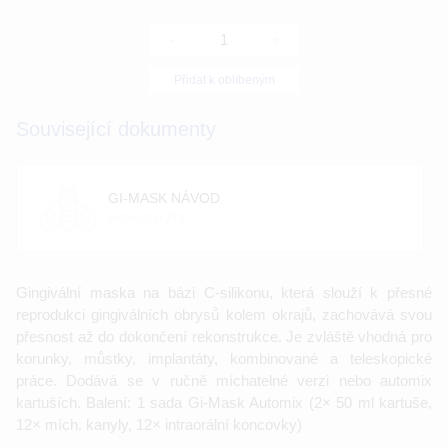
-
+
Přidat k oblíbeným
Související dokumenty
GI-MASK NÁVOD
velikost: 0 [kb]
Gingivální maska na bázi C-silikonu, která slouží k přesné
reprodukci gingiválních obrysů kolem okrajů, zachovává svou
přesnost až do dokončení rekonstrukce. Je zvláště vhodná pro
korunky, můstky, implantáty, kombinované a teleskopické
práce. Dodává se v ručně míchatelné verzi nebo automix
kartuších. Balení: 1 sada Gi-Mask Automix (2× 50 ml kartuše,
12× mích. kanyly, 12× intraorální koncovky)