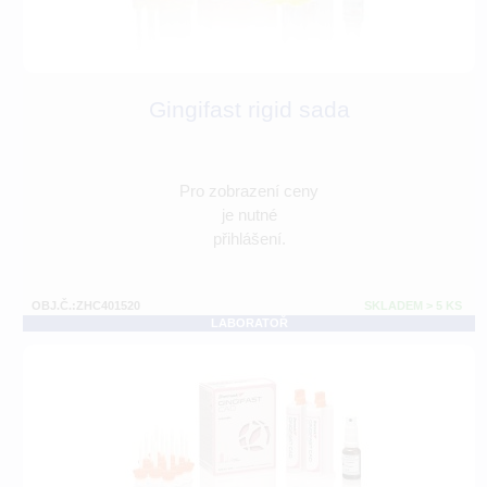
Gingifast rigid sada
Pro zobrazení ceny
je nutné
přihlášení.
OBJ.Č.:ZHC401520
SKLADEM > 5 KS
LABORATOŘ