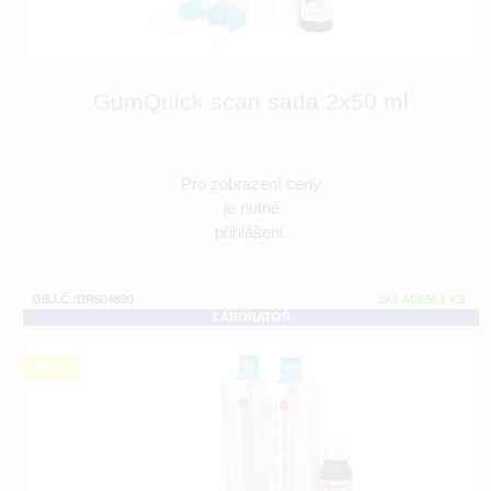
GumQuick scan sada 2x50 ml
Pro zobrazení ceny
je nutné
přihlášení.
OBJ.Č.:DR504890
SKLADEM 2 KS
LABORATOŘ
akce