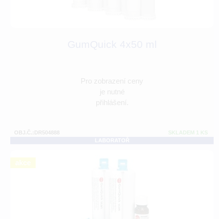
GumQuick 4x50 ml
Pro zobrazení ceny
je nutné
přihlášení.
OBJ.Č.:DR504888
SKLADEM 1 KS
LABORATOŘ
akce