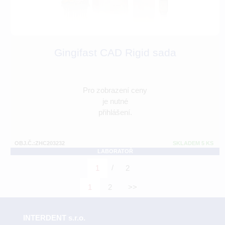
Gingifast CAD Rigid sada
Pro zobrazení ceny
je nutné
přihlášení.
OBJ.Č.:ZHC203232
SKLADEM 5 KS
LABORATOŘ
/
1
2
1
2
>>
INTERDENT s.r.o.