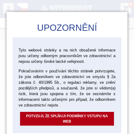
0
person
shopping_cart
search
UPOZORNĚNÍ
menu
>
>
>
Laboratoř
Zhotovení modelu
Tyto webové stránky a na nich obsažené informace
jsou určeny odborným pracovníkům ve zdravotnictví a
Gingivální masky
nejsou určeny široké laické veřejnosti.
Gingivální masky
Pokračováním v používání těchto stránek potvrzujete,
že jste odborníkem ve zdravotnictví ve smyslu § 2a
Výchozí
Od nejlevnějšího
Od nejdražšího
Nalezeno
19
položek
zákona č. 40/1995 Sb., o regulaci reklamy, ve znění
pozdějších předpisů, a současně, že jste si vědom(a)
rizik, která jsou spojena s tím, že se seznámíte s
informacemi takto určenými pro případ, že odborníkem
ve zdravotnictví nejste.
POTVZUJI, ŽE SPLŇUJI PODMÍNKY VSTUPU NA
WEB