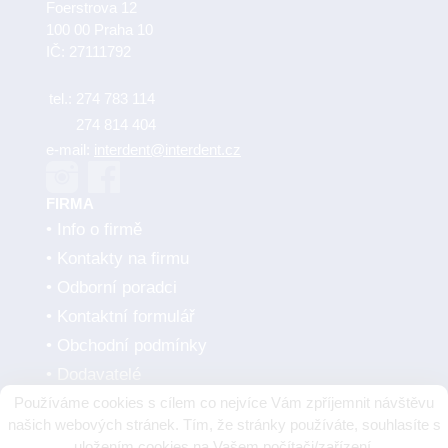
Foerstrova 12
100 00 Praha 10
IČ: 27111792
tel.:
274 783 114
274 814 404
e-mail:
interdent@interdent.cz
FIRMA
Info o firmě
Kontakty na firmu
Odborní poradci
Kontaktní formulář
Obchodní podmínky
Dodavatelé
Používáme cookies s cílem co nejvíce Vám zpříjemnit návštěvu
SMLUVNÍ PARTNEŘI
našich webových stránek. Tím, že stránky používáte, souhlasíte s
uložením cookies na Vašem počítači/zařízení.