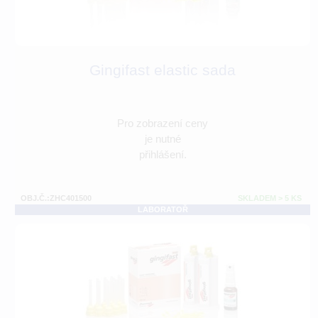
Gingifast elastic sada
Pro zobrazení ceny
je nutné
přihlášení.
OBJ.Č.:ZHC401500
SKLADEM > 5 KS
LABORATOŘ