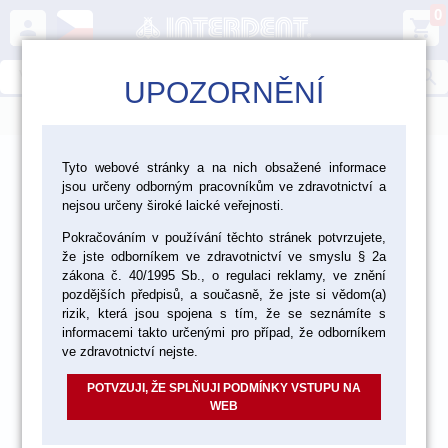
0
person
shopping_cart
search
UPOZORNĚNÍ
menu
>
>
>
Laboratoř
Zhotovení modelu
Tyto webové stránky a na nich obsažené informace
jsou určeny odborným pracovníkům ve zdravotnictví a
Gingivální masky
nejsou určeny široké laické veřejnosti.
Pokračováním v používání těchto stránek potvrzujete,
že jste odborníkem ve zdravotnictví ve smyslu § 2a
zákona č. 40/1995 Sb., o regulaci reklamy, ve znění
pozdějších předpisů, a současně, že jste si vědom(a)
rizik, která jsou spojena s tím, že se seznámíte s
informacemi takto určenými pro případ, že odborníkem
ve zdravotnictví nejste.
POTVZUJI, ŽE SPLŇUJI PODMÍNKY VSTUPU NA
WEB