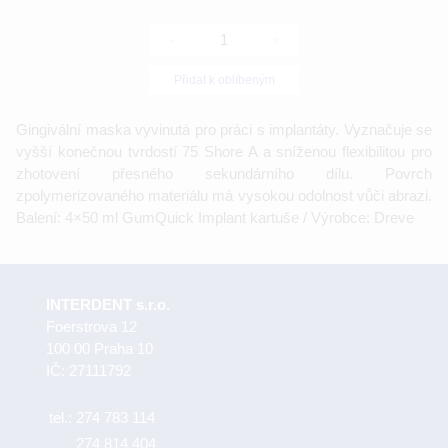
-
+
Přidat k oblíbeným
Gingivální maska vyvinutá pro práci s implantáty. Vyznačuje se
vyšší konečnou tvrdostí 75 Shore A a sníženou flexibilitou pro
zhotovení přesného sekundárního dílu. Povrch
zpolymerizovaného materiálu má vysokou odolnost vůči abrazi.
Balení: 4×50 ml GumQuick Implant kartuše / Výrobce: Dreve
INTERDENT s.r.o.
Foerstrova 12
100 00 Praha 10
IČ: 27111792
tel.:
274 783 114
274 814 404