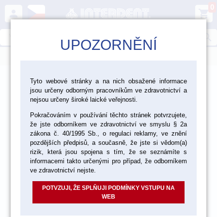
0
person
shopping_cart
search
UPOZORNĚNÍ
menu
>
>
>
>
Ordinace
Nástroje
Nástroje ASA
Tyto webové stránky a na nich obsažené informace
jsou určeny odborným pracovníkům ve zdravotnictví a
Háky na rány
nejsou určeny široké laické veřejnosti.
Pokračováním v používání těchto stránek potvrzujete,
že jste odborníkem ve zdravotnictví ve smyslu § 2a
zákona č. 40/1995 Sb., o regulaci reklamy, ve znění
pozdějších předpisů, a současně, že jste si vědom(a)
rizik, která jsou spojena s tím, že se seznámíte s
informacemi takto určenými pro případ, že odborníkem
ve zdravotnictví nejste.
POTVZUJI, ŽE SPLŇUJI PODMÍNKY VSTUPU NA
WEB