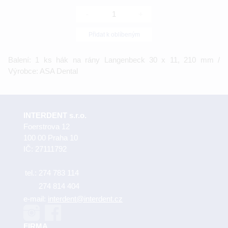
-
+
Přidat k oblíbeným
Balení: 1 ks hák na rány Langenbeck 30 x 11, 210 mm /
Výrobce: ASA Dental
INTERDENT s.r.o.
Foerstrova 12
100 00 Praha 10
IČ: 27111792
tel.:
274 783 114
274 814 404
e-mail:
interdent@interdent.cz
FIRMA