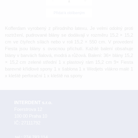
-
+
Přidat k oblíbeným
Kofferdam vyrobený z přírodního latexu. Je velmi odolný proti
roztržení, pudrované blány se dodávají v rozměru 15,2 × 15,2
cm ve čtyřech sílách nebo v roli 15,2 × 550 cm. V provedení
Fiesta jsou blány s ovocnou příchutí. Každé balení obsahuje
blány v barvách fialová, modrá a růžová. Balení: 36× blány 15,2
× 15,2 cm zelené střední 1 x plastový rám 15,2 cm 9× Fiesta
barevné křídlové spony 1 x šablona 1 x Wedjets vlákno malé 1
x kleště perforační 1 x kleště na spony
INTERDENT s.r.o.
Foerstrova 12
100 00 Praha 10
IČ: 27111792
tel.:
274 783 114