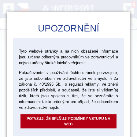
0
person
shopping_cart
search
UPOZORNĚNÍ
menu
>
>
>
Ordinace
Nástroje
Kofferdamy
Tyto webové stránky a na nich obsažené informace
jsou určeny odborným pracovníkům ve zdravotnictví a
nejsou určeny široké laické veřejnosti.
Pokračováním v používání těchto stránek potvrzujete,
že jste odborníkem ve zdravotnictví ve smyslu § 2a
zákona č. 40/1995 Sb., o regulaci reklamy, ve znění
pozdějších předpisů, a současně, že jste si vědom(a)
rizik, která jsou spojena s tím, že se seznámíte s
informacemi takto určenými pro případ, že odborníkem
ve zdravotnictví nejste.
POTVZUJI, ŽE SPLŇUJI PODMÍNKY VSTUPU NA
WEB