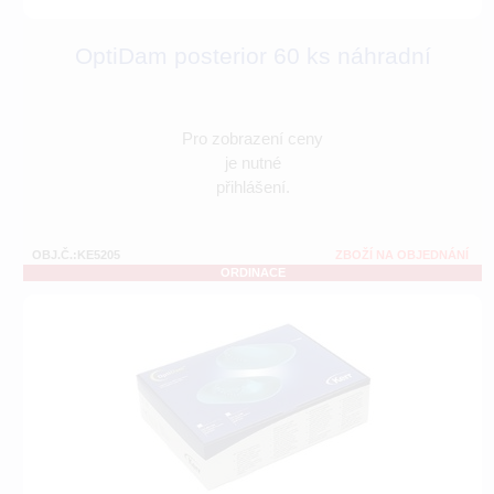
OptiDam posterior 60 ks náhradní
Pro zobrazení ceny
je nutné
přihlášení.
OBJ.Č.:KE5205
ZBOŽÍ NA OBJEDNÁNÍ
ORDINACE