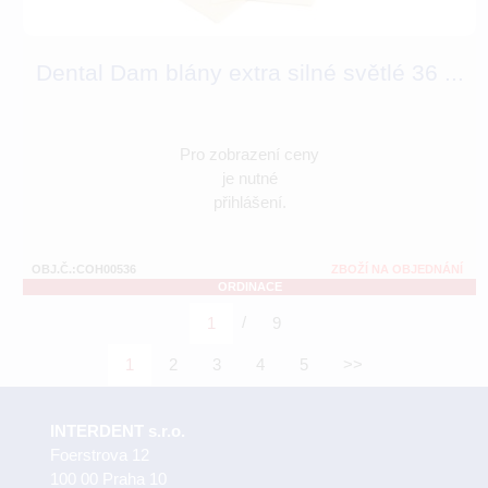
Dental Dam blány extra silné světlé 36 ...
Pro zobrazení ceny
je nutné
přihlášení.
OBJ.Č.:COH00536
ZBOŽÍ NA OBJEDNÁNÍ
ORDINACE
/
1
9
1
2
3
4
5
>>
INTERDENT s.r.o.
Foerstrova 12
100 00 Praha 10