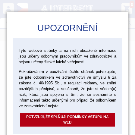
0
person
shopping_cart
search
UPOZORNĚNÍ
menu
>
>
>
Ordinace
Nástroje
Kofferdamy
Tyto webové stránky a na nich obsažené informace
jsou určeny odborným pracovníkům ve zdravotnictví a
Kofferdamy
nejsou určeny široké laické veřejnosti.
Výchozí
Od nejlevnějšího
Od nejdražšího
Nalezeno
130
položek
Pokračováním v používání těchto stránek potvrzujete,
že jste odborníkem ve zdravotnictví ve smyslu § 2a
zákona č. 40/1995 Sb., o regulaci reklamy, ve znění
pozdějších předpisů, a současně, že jste si vědom(a)
rizik, která jsou spojena s tím, že se seznámíte s
informacemi takto určenými pro případ, že odborníkem
ve zdravotnictví nejste.
POTVZUJI, ŽE SPLŇUJI PODMÍNKY VSTUPU NA
WEB