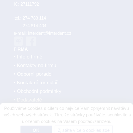
IČ: 27111792
tel.:
274 783 114
274 814 404
e-mail:
interdent@interdent.cz
FIRMA
Info o firmě
Kontakty na firmu
Odborní poradci
Kontaktní formulář
Obchodní podmínky
Dodavatelé
Používáme cookies s cílem co nejvíce Vám zpříjemnit návštěvu
SMLUVNÍ PARTNEŘI
našich webových stránek. Tím, že stránky používáte, souhlasíte s
uložením cookies na Vašem počítači/zařízení.
OK
Zjistěte více o cookies zde