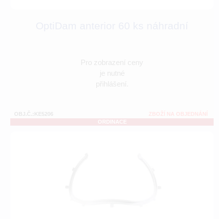
OptiDam anterior 60 ks náhradní
Pro zobrazení ceny
je nutné
přihlášení.
OBJ.Č.:KE5206
ZBOŽÍ NA OBJEDNÁNÍ
ORDINACE