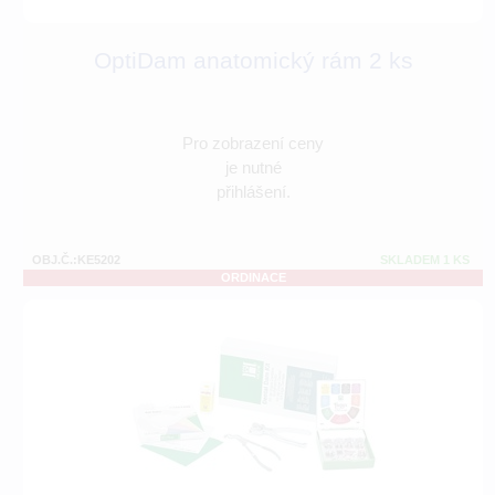
OptiDam anatomický rám 2 ks
Pro zobrazení ceny
je nutné
přihlášení.
OBJ.Č.:KE5202
SKLADEM 1 KS
ORDINACE