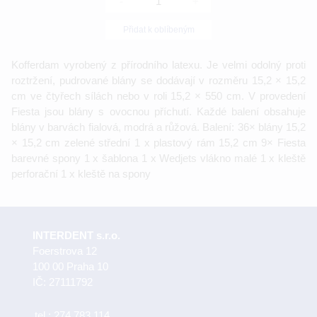
-
+
Přidat k oblíbeným
Kofferdam vyrobený z přírodního latexu. Je velmi odolný proti
roztržení, pudrované blány se dodávají v rozměru 15,2 × 15,2
cm ve čtyřech sílách nebo v roli 15,2 × 550 cm. V provedení
Fiesta jsou blány s ovocnou příchutí. Každé balení obsahuje
blány v barvách fialová, modrá a růžová. Balení: 36× blány 15,2
× 15,2 cm zelené střední 1 x plastový rám 15,2 cm 9× Fiesta
barevné spony 1 x šablona 1 x Wedjets vlákno malé 1 x kleště
perforační 1 x kleště na spony
INTERDENT s.r.o.
Foerstrova 12
100 00 Praha 10
IČ: 27111792
tel.:
274 783 114