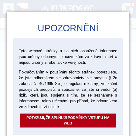
0
person
shopping_cart
search
UPOZORNĚNÍ
menu
>
>
>
Ordinace
Nástroje
Kofferdamy
Tyto webové stránky a na nich obsažené informace
jsou určeny odborným pracovníkům ve zdravotnictví a
nejsou určeny široké laické veřejnosti.
Pokračováním v používání těchto stránek potvrzujete,
že jste odborníkem ve zdravotnictví ve smyslu § 2a
zákona č. 40/1995 Sb., o regulaci reklamy, ve znění
pozdějších předpisů, a současně, že jste si vědom(a)
rizik, která jsou spojena s tím, že se seznámíte s
informacemi takto určenými pro případ, že odborníkem
ve zdravotnictví nejste.
POTVZUJI, ŽE SPLŇUJI PODMÍNKY VSTUPU NA
WEB