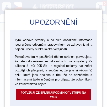
0
person
shopping_cart
search
UPOZORNĚNÍ
menu
>
>
>
Laboratoř
Materiály pro fazetování a inleje
Tyto webové stránky a na nich obsažené informace
jsou určeny odborným pracovníkům ve zdravotnictví a
>
>
Keramika GC
GC Initial IQ
Tekutiny a ostatní materiály
nejsou určeny široké laické veřejnosti.
Pokračováním v používání těchto stránek potvrzujete,
že jste odborníkem ve zdravotnictví ve smyslu § 2a
zákona č. 40/1995 Sb., o regulaci reklamy, ve znění
pozdějších předpisů, a současně, že jste si vědom(a)
rizik, která jsou spojena s tím, že se seznámíte s
informacemi takto určenými pro případ, že odborníkem
ve zdravotnictví nejste.
POTVZUJI, ŽE SPLŇUJI PODMÍNKY VSTUPU NA
WEB