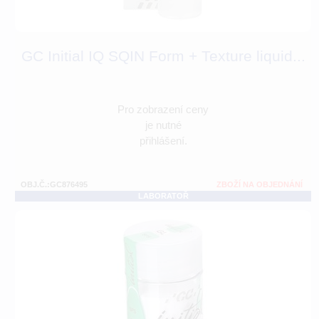
GC Initial IQ SQIN Form + Texture liquid...
Pro zobrazení ceny
je nutné
přihlášení.
OBJ.Č.:GC876495
ZBOŽÍ NA OBJEDNÁNÍ
LABORATOŘ