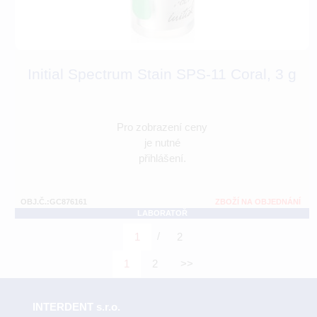
Initial Spectrum Stain SPS-11 Coral, 3 g
Pro zobrazení ceny
je nutné
přihlášení.
OBJ.Č.:GC876161
ZBOŽÍ NA OBJEDNÁNÍ
LABORATOŘ
/
1
2
1
2
>>
INTERDENT s.r.o.