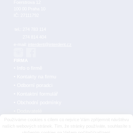
Foerstrova 12
100 00 Praha 10
IČ: 27111792
tel.:
274 783 114
274 814 404
e-mail:
interdent@interdent.cz
FIRMA
Info o firmě
Kontakty na firmu
Odborní poradci
Kontaktní formulář
Obchodní podmínky
Dodavatelé
Používáme cookies s cílem co nejvíce Vám zpříjemnit návštěvu
SMLUVNÍ PARTNEŘI
našich webových stránek. Tím, že stránky používáte, souhlasíte s
uložením cookies na Vašem počítači/zařízení.