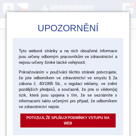
0
person
shopping_cart
search
UPOZORNĚNÍ
menu
>
>
>
Laboratoř
Materiály pro fazetování a inleje
Tyto webové stránky a na nich obsažené informace
jsou určeny odborným pracovníkům ve zdravotnictví a
>
>
Keramika GC
GC Initial IQ
Tekutiny a ostatní materiály
nejsou určeny široké laické veřejnosti.
Tekutiny a ostatní materiály
Pokračováním v používání těchto stránek potvrzujete,
že jste odborníkem ve zdravotnictví ve smyslu § 2a
Výchozí
Od nejlevnějšího
Od nejdražšího
Nalezeno
25
položek
zákona č. 40/1995 Sb., o regulaci reklamy, ve znění
pozdějších předpisů, a současně, že jste si vědom(a)
rizik, která jsou spojena s tím, že se seznámíte s
informacemi takto určenými pro případ, že odborníkem
ve zdravotnictví nejste.
POTVZUJI, ŽE SPLŇUJI PODMÍNKY VSTUPU NA
WEB