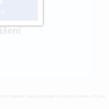
ZBOŽÍ NA
OBJEDNÁNÍ
ášení
amických materiálů. Díky kompatibilitě s širokým rozsahem CTE jsou