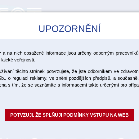
UPOZORNĚNÍ
CAD/CAM
ŠKOLENÍ
AKCE
y a na nich obsažené informace jsou určeny odborným pracovníkům
>
>
ka GC
GC Initial IQ
Tekutiny a ostatní materiály
laické veřejnosti.
ívání těchto stránek potvrzujete, že jste odborníkem ve zdravotn
Initial Sp
b., o regulaci reklamy, ve znění pozdějších předpisů, a současně,
ojena s tím, že se seznámíte s informacemi takto určenými pro pří
Twilingh, 
Initial Spectrum Stains nabízí G
POTVZUJI, ŽE SPLŇUJI PODMÍNKY VSTUPU NA WEB
individuální barvení a charakte
rozsahem CTE jsou...
Celý pop
Objednací číslo: