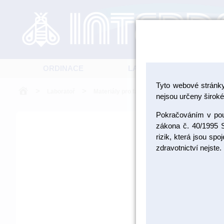
ORDINACE
LABORATOŘ
Tyto webové stránk
>
>
>
Laboratoř
Materiály pro fazetování a inleje
Kerami
nejsou určeny široké 
Pokračováním v použ
zákona č. 40/1995 S
rizik, která jsou sp
zdravotnictví nejste.