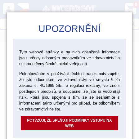
0
person
shopping_cart
search
UPOZORNĚNÍ
menu
>
>
>
Laboratoř
Materiály pro fazetování a inleje
Tyto webové stránky a na nich obsažené informace
jsou určeny odborným pracovníkům ve zdravotnictví a
>
>
Keramika GC
GC Initial IQ
Tekutiny a ostatní materiály
nejsou určeny široké laické veřejnosti.
Pokračováním v používání těchto stránek potvrzujete,
že jste odborníkem ve zdravotnictví ve smyslu § 2a
zákona č. 40/1995 Sb., o regulaci reklamy, ve znění
pozdějších předpisů, a současně, že jste si vědom(a)
rizik, která jsou spojena s tím, že se seznámíte s
informacemi takto určenými pro případ, že odborníkem
ve zdravotnictví nejste.
POTVZUJI, ŽE SPLŇUJI PODMÍNKY VSTUPU NA
WEB