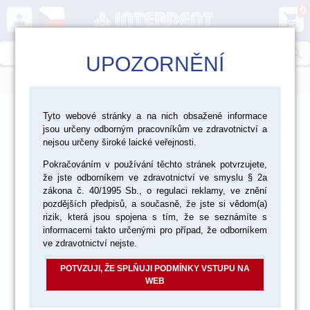
0
person
shopping_cart
search
UPOZORNĚNÍ
menu
>
>
>
Ordinace
Přístroje a vybavení
Tyto webové stránky a na nich obsažené informace
jsou určeny odborným pracovníkům ve zdravotnictví a
>
Motory a násadce
Kolénkové a rovné násadce Bien Air
nejsou určeny široké laické veřejnosti.
Pokračováním v používání těchto stránek potvrzujete,
že jste odborníkem ve zdravotnictví ve smyslu § 2a
zákona č. 40/1995 Sb., o regulaci reklamy, ve znění
pozdějších předpisů, a současně, že jste si vědom(a)
rizik, která jsou spojena s tím, že se seznámíte s
informacemi takto určenými pro případ, že odborníkem
ve zdravotnictví nejste.
POTVZUJI, ŽE SPLŇUJI PODMÍNKY VSTUPU NA
WEB