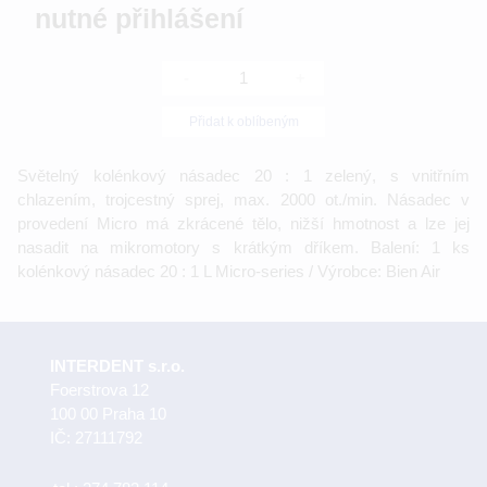
nutné přihlášení
-
+
Přidat k oblíbeným
Světelný kolénkový násadec 20 : 1 zelený, s vnitřním
chlazením, trojcestný sprej, max. 2000 ot./min. Násadec v
provedení Micro má zkrácené tělo, nižší hmotnost a lze jej
nasadit na mikromotory s krátkým dříkem. Balení: 1 ks
kolénkový násadec 20 : 1 L Micro-series / Výrobce: Bien Air
INTERDENT s.r.o.
Foerstrova 12
100 00 Praha 10
IČ: 27111792