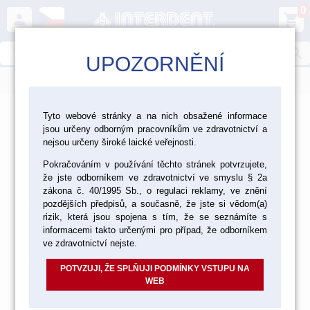
0
person
shopping_cart
search
UPOZORNĚNÍ
menu
>
>
>
Ordinace
Přístroje a vybavení
Tyto webové stránky a na nich obsažené informace
jsou určeny odborným pracovníkům ve zdravotnictví a
Motory a násadce
nejsou určeny široké laické veřejnosti.
Motory a násadce
Pokračováním v používání těchto stránek potvrzujete,
že jste odborníkem ve zdravotnictví ve smyslu § 2a
zákona č. 40/1995 Sb., o regulaci reklamy, ve znění
pozdějších předpisů, a současně, že jste si vědom(a)
rizik, která jsou spojena s tím, že se seznámíte s
MOTORY BIEN AIR
informacemi takto určenými pro případ, že odborníkem
ve zdravotnictví nejste.
POTVZUJI, ŽE SPLŇUJI PODMÍNKY VSTUPU NA
WEB
MOTORY KAVO