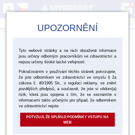
0
person
shopping_cart
search
UPOZORNĚNÍ
menu
>
>
>
Ordinace
Přístroje a vybavení
Tyto webové stránky a na nich obsažené informace
jsou určeny odborným pracovníkům ve zdravotnictví a
>
Motory a násadce
Motory KaVo
nejsou určeny široké laické veřejnosti.
Pokračováním v používání těchto stránek potvrzujete,
že jste odborníkem ve zdravotnictví ve smyslu § 2a
zákona č. 40/1995 Sb., o regulaci reklamy, ve znění
pozdějších předpisů, a současně, že jste si vědom(a)
rizik, která jsou spojena s tím, že se seznámíte s
informacemi takto určenými pro případ, že odborníkem
ve zdravotnictví nejste.
POTVZUJI, ŽE SPLŇUJI PODMÍNKY VSTUPU NA
WEB