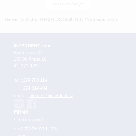
Přidat k oblíbeným
Balení: 1x Motor INTRA LUX S600 LED / Výrobce: KaVo
INTERDENT s.r.o.
Foerstrova 12
100 00 Praha 10
IČ: 27111792
tel.:
274 783 114
274 814 404
e-mail:
interdent@interdent.cz
FIRMA
Info o firmě
Kontakty na firmu