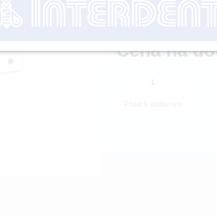
Dostupnost:
SK
Cena na do
-
+
Přidat k oblíbeným