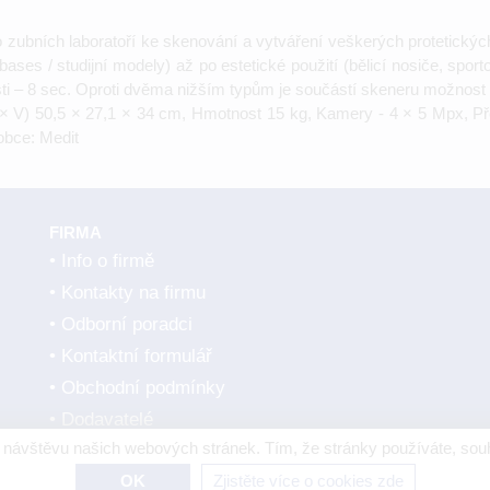
o zubních laboratoří ke skenování a vytváření veškerých protetický
bases / studijní modely) až po estetické použití (bělicí nosiče, spo
sti – 8 sec. Oproti dvěma nižším typům je součástí skeneru možnost 
H × V) 50,5 × 27,1 × 34 cm, Hmotnost 15 kg, Kamery - 4 × 5 Mpx, P
obce: Medit
FIRMA
Info o firmě
Kontakty na firmu
Odborní poradci
Kontaktní formulář
Obchodní podmínky
Dodavatelé
návštěvu našich webových stránek. Tím, že stránky používáte, souh
OK
Zjistěte více o cookies zde