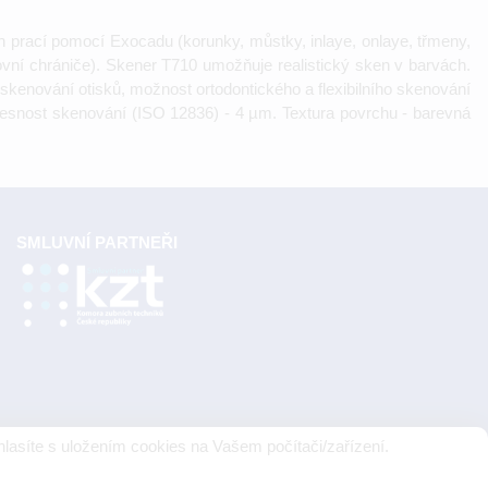
ch prací pomocí Exocadu (korunky, můstky, inlaye, onlaye, třmeny,
rtovní chrániče). Skener T710 umožňuje realistický sken v barvách.
skenování otisků, možnost ortodontického a flexibilního skenování
řesnost skenování (ISO 12836) - 4 µm. Textura povrchu - barevná
SMLUVNÍ PARTNEŘI
lasíte s uložením cookies na Vašem počítači/zařízení.