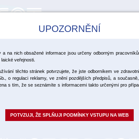
UPOZORNĚNÍ
CAD/CAM
ŠKOLENÍ
AKCE
y a na nich obsažené informace jsou určeny odborným pracovníkům
skenery
laické veřejnosti.
ívání těchto stránek potvrzujete, že jste odborníkem ve zdravotn
Optický s
b., o regulaci reklamy, ve znění pozdějších předpisů, a současně,
ojena s tím, že se seznámíte s informacemi takto určenými pro pří
Exocad
Skener Medit T710 je nejrychlej
POTVZUJI, ŽE SPLŇUJI PODMÍNKY VSTUPU NA WEB
skenování a vytváření veškerýc
onlaye, třmeny, zásu...
Celý pop
Objednací číslo: