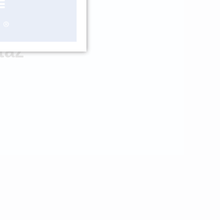
LADEM 4 KS
taz