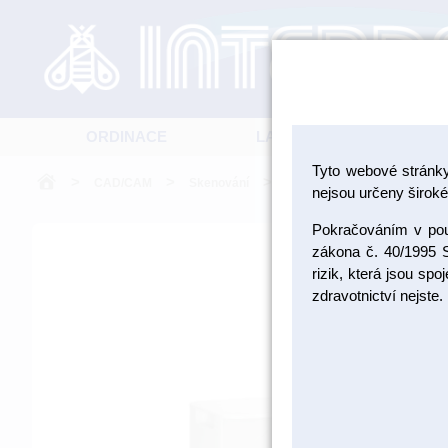
ORDINACE
LABORATOŘ
Tyto webové stránk
>
>
>
>
CAD/CAM
Skenování
Skenery
Laboratorní 
nejsou určeny široké 
Pokračováním v použ
zákona č. 40/1995 S
rizik, která jsou sp
zdravotnictví nejste.