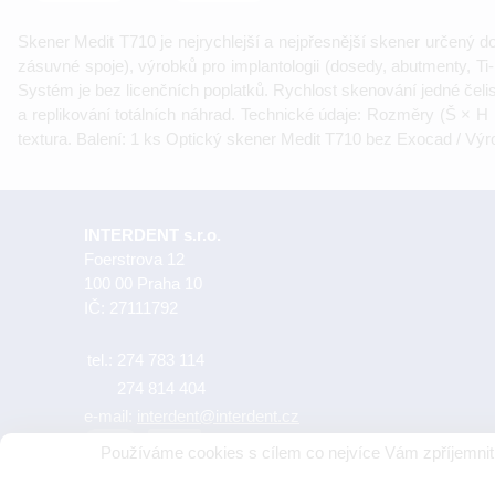
Skener Medit T710 je nejrychlejší a nejpřesnější skener určený d
zásuvné spoje), výrobků pro implantologii (dosedy, abutmenty, Ti-
Systém je bez licenčních poplatků. Rychlost skenování jedné čeli
a replikování totálních náhrad. Technické údaje: Rozměry (Š × 
textura. Balení: 1 ks Optický skener Medit T710 bez Exocad / Výr
INTERDENT s.r.o.
Foerstrova 12
100 00 Praha 10
IČ: 27111792
tel.:
274 783 114
274 814 404
e-mail:
interdent@interdent.cz
Používáme cookies s cílem co nejvíce Vám zpříjemnit 