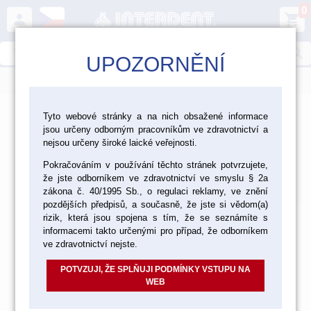
0
person
shopping_cart
search
UPOZORNĚNÍ
menu
>
>
>
>
CAD/CAM
Skenování
Skenery
Tyto webové stránky a na nich obsažené informace
jsou určeny odborným pracovníkům ve zdravotnictví a
Laboratorní skenery
nejsou určeny široké laické veřejnosti.
Laboratorní skenery
Pokračováním v používání těchto stránek potvrzujete,
že jste odborníkem ve zdravotnictví ve smyslu § 2a
Výchozí
Od nejlevnějšího
Od nejdražšího
Nalezeno
3
položek
zákona č. 40/1995 Sb., o regulaci reklamy, ve znění
pozdějších předpisů, a současně, že jste si vědom(a)
rizik, která jsou spojena s tím, že se seznámíte s
informacemi takto určenými pro případ, že odborníkem
ve zdravotnictví nejste.
POTVZUJI, ŽE SPLŇUJI PODMÍNKY VSTUPU NA
WEB