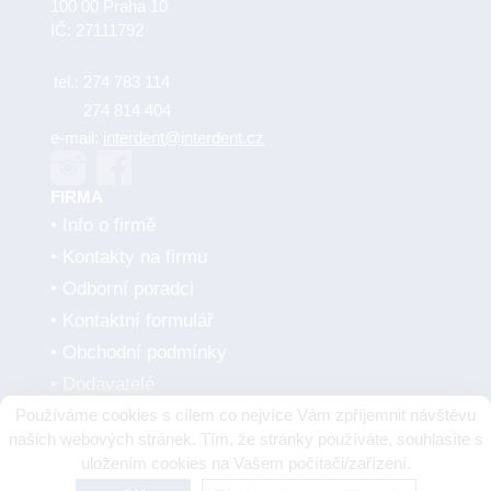
100 00 Praha 10
IČ: 27111792
tel.:
274 783 114
274 814 404
e-mail:
interdent@interdent.cz
FIRMA
Info o firmě
Kontakty na firmu
Odborní poradci
Kontaktní formulář
Obchodní podmínky
Dodavatelé
Používáme cookies s cílem co nejvíce Vám zpříjemnit návštěvu
SMLUVNÍ PARTNEŘI
našich webových stránek. Tím, že stránky používáte, souhlasíte s
uložením cookies na Vašem počítači/zařízení.