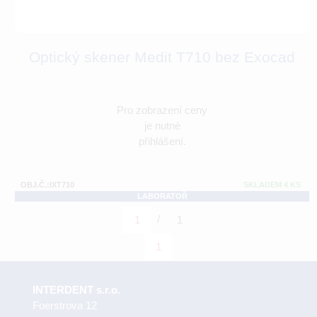
Optický skener Medit T710 bez Exocad
Pro zobrazení ceny
je nutné
přihlášení.
OBJ.Č.:IXT710
SKLADEM 4 KS
LABORATOŘ
/
1
1
1
INTERDENT s.r.o.
Foerstrova 12