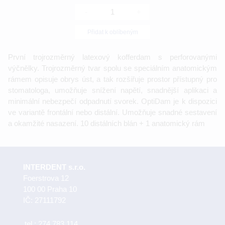
-
+
Přidat k oblíbeným
První trojrozměrný latexový kofferdam s perforovanými
výčnělky. Trojrozměrný tvar spolu se speciálním anatomickým
rámem opisuje obrys úst, a tak rozšiřuje prostor přístupný pro
stomatologa, umožňuje snížení napětí, snadnější aplikaci a
minimální nebezpečí odpadnutí svorek. OptiDam je k dispozici
ve variantě frontální nebo distální. Umožňuje snadné sestavení
a okamžité nasazení. 10 distálních blán + 1 anatomický rám
INTERDENT s.r.o.
Foerstrova 12
100 00 Praha 10
IČ: 27111792
tel.:
274 783 114