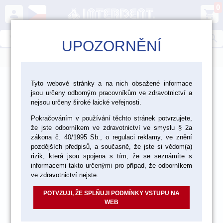
0
person
shopping_cart
search
UPOZORNĚNÍ
menu
>
>
>
Ordinace
Nástroje
Kofferdamy
Tyto webové stránky a na nich obsažené informace
jsou určeny odborným pracovníkům ve zdravotnictví a
nejsou určeny široké laické veřejnosti.
Pokračováním v používání těchto stránek potvrzujete,
že jste odborníkem ve zdravotnictví ve smyslu § 2a
zákona č. 40/1995 Sb., o regulaci reklamy, ve znění
pozdějších předpisů, a současně, že jste si vědom(a)
rizik, která jsou spojena s tím, že se seznámíte s
informacemi takto určenými pro případ, že odborníkem
ve zdravotnictví nejste.
POTVZUJI, ŽE SPLŇUJI PODMÍNKY VSTUPU NA
WEB