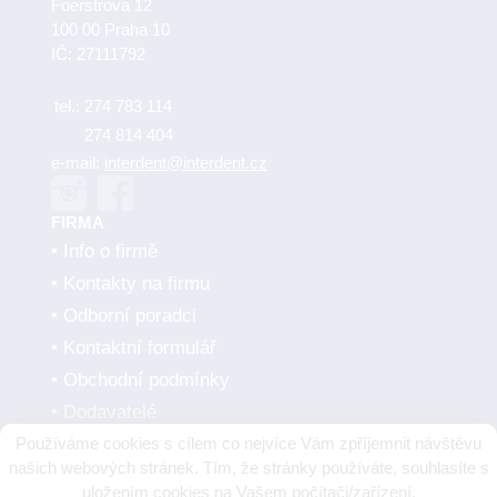
Foerstrova 12
100 00 Praha 10
IČ: 27111792
tel.:
274 783 114
274 814 404
e-mail:
interdent@interdent.cz
FIRMA
Info o firmě
Kontakty na firmu
Odborní poradci
Kontaktní formulář
Obchodní podmínky
Dodavatelé
Používáme cookies s cílem co nejvíce Vám zpříjemnit návštěvu
SMLUVNÍ PARTNEŘI
našich webových stránek. Tím, že stránky používáte, souhlasíte s
uložením cookies na Vašem počítači/zařízení.