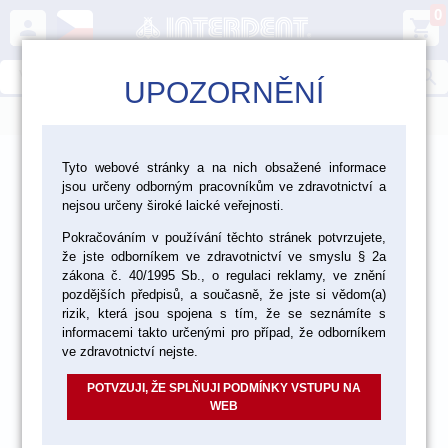
0
person
shopping_cart
search
UPOZORNĚNÍ
menu
>
>
>
Laboratoř
Zatmelování, lití, pájení
Tyto webové stránky a na nich obsažené informace
jsou určeny odborným pracovníkům ve zdravotnictví a
>
>
Dentální slitiny
Slitiny drahokovové
nejsou určeny široké laické veřejnosti.
Pokračováním v používání těchto stránek potvrzujete,
Ostatní drahokovové slitiny
že jste odborníkem ve zdravotnictví ve smyslu § 2a
zákona č. 40/1995 Sb., o regulaci reklamy, ve znění
pozdějších předpisů, a současně, že jste si vědom(a)
rizik, která jsou spojena s tím, že se seznámíte s
informacemi takto určenými pro případ, že odborníkem
ve zdravotnictví nejste.
POTVZUJI, ŽE SPLŇUJI PODMÍNKY VSTUPU NA
WEB