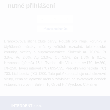
nutné přihlášení
-
+
Přidat k oblíbeným
Drahokovová slitina žluté barvy. Použití pro inleje, korunky a
čtyřčlenné můstky, můstky větších rozsahů, teleskopické
korunky, skelety a suprakonstrukce. Složení: Au 70,0%, Pt
3,9%, Pd 2,0%, Ag 13,0%, Cu 9,5%, Zn 1,5%, Ir 0,1%.
Hmotnost (g/cm3) 15,4. Tvrdost dle Vickerse: s=170, h=260,
c/f=250. Tavící interval (°C) 895-935. Předehřívací teplota (°C)
700. Licí teplota (°C) 1200. Tato položka obsahuje drahokovové
slitiny, cena se výrazně mění v závislosti na světových cenách
vstupních surovin. Balení: 1g Orplid H / Výrobce: C.Hafner
INTERDENT s.r.o.