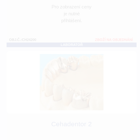
Pro zobrazení ceny
je nutné
přihlášení.
OBJ.Č.:CH24200
ZBOŽÍ NA OBJEDNÁNÍ
LABORATOŘ
Cehadentor 2