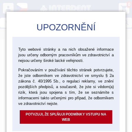
0
person
shopping_cart
search
UPOZORNĚNÍ
menu
>
>
>
Laboratoř
Zatmelování, lití, pájení
Tyto webové stránky a na nich obsažené informace
jsou určeny odborným pracovníkům ve zdravotnictví a
Dentální slitiny
nejsou určeny široké laické veřejnosti.
Dentální slitiny
Pokračováním v používání těchto stránek potvrzujete,
že jste odborníkem ve zdravotnictví ve smyslu § 2a
zákona č. 40/1995 Sb., o regulaci reklamy, ve znění
pozdějších předpisů, a současně, že jste si vědom(a)
rizik, která jsou spojena s tím, že se seznámíte s
SLITINY DRAHOKOVOVÉ
informacemi takto určenými pro případ, že odborníkem
ve zdravotnictví nejste.
POTVZUJI, ŽE SPLŇUJI PODMÍNKY VSTUPU NA
SLITINY CHROMKOBALTOVÉ A
WEB
CHROMNIKLOVÉ