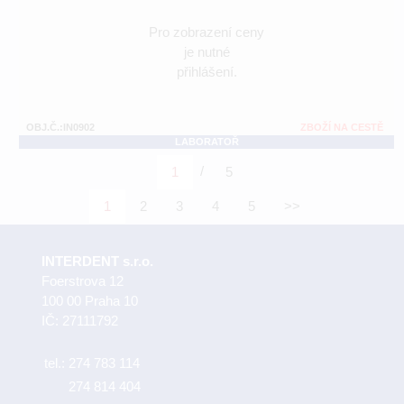
Pro zobrazení ceny
je nutné
přihlášení.
OBJ.Č.:IN0902
ZBOŽÍ NA CESTĚ
LABORATOŘ
/
1
5
1
2
3
4
5
>>
INTERDENT s.r.o.
Foerstrova 12
100 00 Praha 10
IČ: 27111792
tel.:
274 783 114
274 814 404