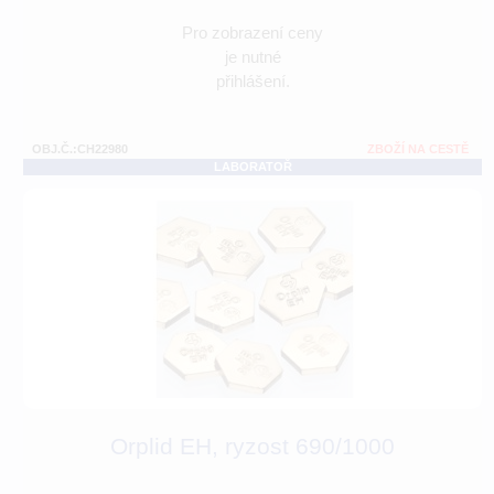
Pro zobrazení ceny
je nutné
přihlášení.
OBJ.Č.:CH22980
ZBOŽÍ NA CESTĚ
LABORATOŘ
Orplid EH, ryzost 690/1000