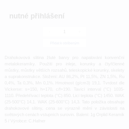
nutné přihlášení
-
+
Přidat k oblíbeným
Drahokovová slitina žluté barvy pro napalování konvenční
metalokeramiky. Použití pro inleje, korunky a čtyřčlenné
můstky, můstky větších rozsahů, teleskopické korunky, skelety
a suprakonstrukce. Složení: AU 86,2%, Pt 11,5%, ZN 1,5%, Ru
0,4%, Ta 0,3%, Mn 0,1%. Hmotnost (g/cm3) 19,1. Tvrdost dle
Vickerse: s=150, h=170, c/f=190. Tavící interval (°C) 1035-
1110. Předehřívací teplota (°C) 850. Licí teplota (°C) 1450. WAK
(25-500°C) 14,1. WAK (25-600°C) 14,3. Tato položka obsahuje
drahokovové slitiny, cena se výrazně mění v závislosti na
světových cenách vstupních surovin. Balení: 1g Orplid Keramik
5 / Výrobce: C.Hafner