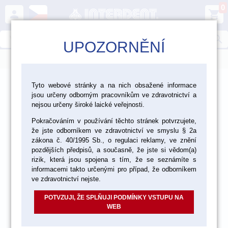
0
person
shopping_cart
search
UPOZORNĚNÍ
menu
>
>
>
Laboratoř
Zatmelování, lití, pájení
Tyto webové stránky a na nich obsažené informace
jsou určeny odborným pracovníkům ve zdravotnictví a
>
>
Dentální slitiny
Slitiny drahokovové
nejsou určeny široké laické veřejnosti.
Pokračováním v používání těchto stránek potvrzujete,
Slitiny pro napalování konvenční metalokeramiky
že jste odborníkem ve zdravotnictví ve smyslu § 2a
zákona č. 40/1995 Sb., o regulaci reklamy, ve znění
pozdějších předpisů, a současně, že jste si vědom(a)
rizik, která jsou spojena s tím, že se seznámíte s
informacemi takto určenými pro případ, že odborníkem
ve zdravotnictví nejste.
POTVZUJI, ŽE SPLŇUJI PODMÍNKY VSTUPU NA
WEB