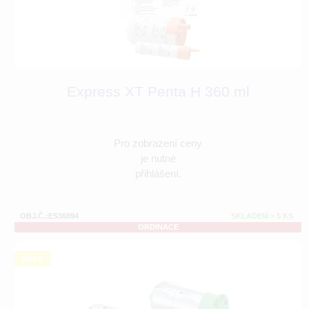
Express XT Penta H 360 ml
Pro zobrazení ceny
je nutné
přihlášení.
OBJ.Č.:ES36894
SKLADEM > 5 KS
ORDINACE
akce