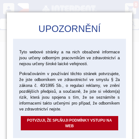
0
person
shopping_cart
search
UPOZORNĚNÍ
menu
>
>
>
>
Ordinace
Otiskování
Otiskovací hmoty
Tyto webové stránky a na nich obsažené informace
jsou určeny odborným pracovníkům ve zdravotnictví a
Silikonové otiskovací hmoty typu A
nejsou určeny široké laické veřejnosti.
Silikonové otiskovací hmoty
Pokračováním v používání těchto stránek potvrzujete,
že jste odborníkem ve zdravotnictví ve smyslu § 2a
typu A
zákona č. 40/1995 Sb., o regulaci reklamy, ve znění
pozdějších předpisů, a současně, že jste si vědom(a)
Výchozí
Od nejlevnějšího
Od nejdražšího
Nalezeno
131
položek
rizik, která jsou spojena s tím, že se seznámíte s
informacemi takto určenými pro případ, že odborníkem
ve zdravotnictví nejste.
POTVZUJI, ŽE SPLŇUJI PODMÍNKY VSTUPU NA
WEB