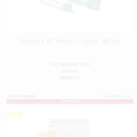
Express XT Penta H Quick 360 ml
Pro zobrazení ceny
je nutné
přihlášení.
OBJ.Č.:ES36896
SKLADEM > 5 KS
ORDINACE
akce