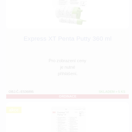
Express XT Penta Putty 360 ml
Pro zobrazení ceny
je nutné
přihlášení.
OBJ.Č.:ES36895
SKLADEM > 5 KS
ORDINACE
akce