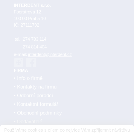
INTERDENT s.r.o.
Foerstrova 12
100 00 Praha 10
IČ: 27111792
tel.:
274 783 114
274 814 404
e-mail:
interdent@interdent.cz
FIRMA
Info o firmě
Kontakty na firmu
Odborní poradci
Kontaktní formulář
Obchodní podmínky
Dodavatelé
Používáme cookies s cílem co nejvíce Vám zpříjemnit návštěvu
SMLUVNÍ PARTNEŘI