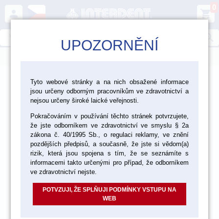
0
person
shopping_cart
search
UPOZORNĚNÍ
menu
>
>
Laboratoř
Tyto webové stránky a na nich obsažené informace
jsou určeny odborným pracovníkům ve zdravotnictví a
>
>
Dezinfekce, čištění a ochranné pomůcky
Čištění
nejsou určeny široké laické veřejnosti.
Pokračováním v používání těchto stránek potvrzujete,
Parní čističky
že jste odborníkem ve zdravotnictví ve smyslu § 2a
zákona č. 40/1995 Sb., o regulaci reklamy, ve znění
pozdějších předpisů, a současně, že jste si vědom(a)
rizik, která jsou spojena s tím, že se seznámíte s
informacemi takto určenými pro případ, že odborníkem
ve zdravotnictví nejste.
POTVZUJI, ŽE SPLŇUJI PODMÍNKY VSTUPU NA
WEB