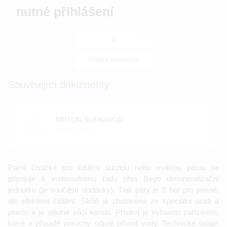
nutné přihlášení
-
+
Přidat k oblíbeným
Související dokumenty
TRITON SLA NÁVOD
velikost: 0 [kb]
Parní čistička pro čištění suchou nebo mokrou párou se
připojuje k vodovodnímu řadu přes Bego demineralizační
jednotku (je součástí dodávky). Tlak páry je 3 bar pro jemné,
ale efektivní čištění. Skříň je zhotovena ze speciální oceli a
plastu a je odolná vůči korozi. Přístroj je vybaven zařízením,
které v případě poruchy odpojí přívod vody. Technické údaje: