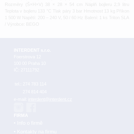
Rozměry (Š×H×V) 38 × 28 × 54 cm Náplň bojleru 2,9 litru
Teplota v bojleru 133 °C Tlak páry 3 bar Hmotnost 13 kg Příkon
1 500 W Napětí: 200 – 240 V, 50 / 60 Hz Balení: 1 ks Triton SLA
/ Výrobce: BEGO
INTERDENT s.r.o.
Foerstrova 12
100 00 Praha 10
IČ: 27111792
tel.:
274 783 114
274 814 404
e-mail:
interdent@interdent.cz
FIRMA
Info o firmě
Kontakty na firmu