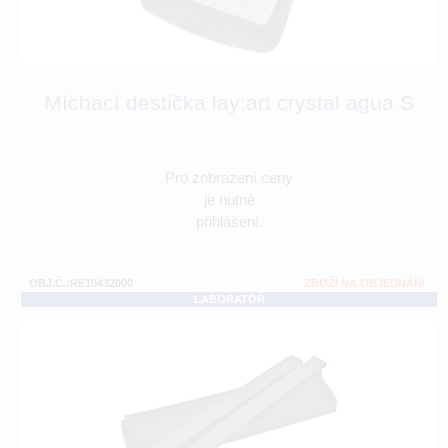
Míchací destička lay:art crystal agua S
Pro zobrazení ceny
je nutné
přihlášení.
OBJ.Č.:RE10432000
ZBOŽÍ NA OBJEDNÁNÍ
LABORATOŘ