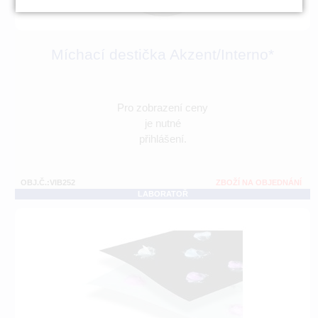
Míchací destička Akzent/Interno*
Pro zobrazení ceny
je nutné
přihlášení.
OBJ.Č.:VIB252
ZBOŽÍ NA OBJEDNÁNÍ
LABORATOŘ