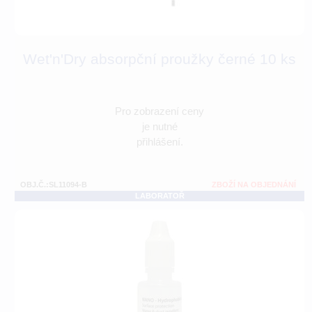
Wet'n'Dry absorpční proužky černé 10 ks
Pro zobrazení ceny
je nutné
přihlášení.
OBJ.Č.:SL11094-B
ZBOŽÍ NA OBJEDNÁNÍ
LABORATOŘ