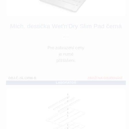
Mích. destička Wet'n'Dry Slim Pad černá
...
Pro zobrazení ceny
je nutné
přihlášení.
OBJ.Č.:SL13090-B
ZBOŽÍ NA OBJEDNÁNÍ
LABORATOŘ