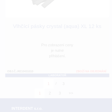
Vlhčící pásky crystal (aqua) XL 12 ks
Pro zobrazení ceny
je nutné
přihlášení.
OBJ.Č.:RE10431010
ZBOŽÍ NA OBJEDNÁNÍ
LABORATOŘ
/
1
3
1
2
3
>>
INTERDENT s.r.o.