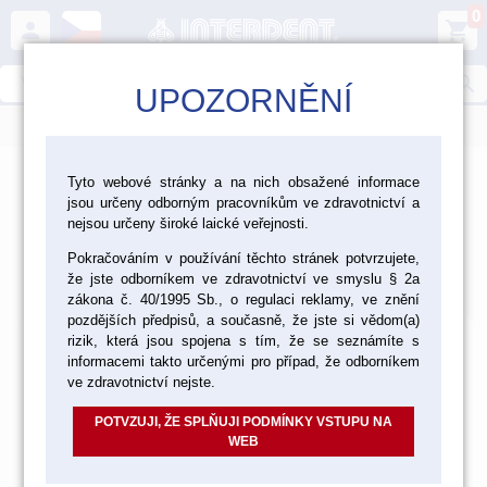
0
person
shopping_cart
search
UPOZORNĚNÍ
menu
>
>
>
Laboratoř
Materiály pro fazetování a inleje
Tyto webové stránky a na nich obsažené informace
jsou určeny odborným pracovníkům ve zdravotnictví a
>
Pomůcky pro práci s keramikou
Míchací destičky
nejsou určeny široké laické veřejnosti.
Míchací destičky
Pokračováním v používání těchto stránek potvrzujete,
že jste odborníkem ve zdravotnictví ve smyslu § 2a
Výchozí
Od nejlevnějšího
Od nejdražšího
Nalezeno
36
položek
zákona č. 40/1995 Sb., o regulaci reklamy, ve znění
pozdějších předpisů, a současně, že jste si vědom(a)
rizik, která jsou spojena s tím, že se seznámíte s
informacemi takto určenými pro případ, že odborníkem
ve zdravotnictví nejste.
POTVZUJI, ŽE SPLŇUJI PODMÍNKY VSTUPU NA
WEB