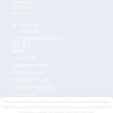
Foerstrova 12
100 00 Praha 10
IČ: 27111792
tel.:
274 783 114
274 814 404
e-mail:
interdent@interdent.cz
FIRMA
Info o firmě
Kontakty na firmu
Odborní poradci
Kontaktní formulář
Obchodní podmínky
Dodavatelé
Používáme cookies s cílem co nejvíce Vám zpříjemnit návštěvu
SMLUVNÍ PARTNEŘI
našich webových stránek. Tím, že stránky používáte, souhlasíte s
uložením cookies na Vašem počítači/zařízení.