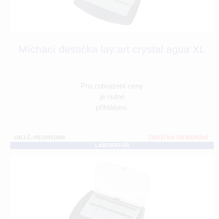
Míchací destička lay:art crystal agua XL
Pro zobrazení ceny
je nutné
přihlášení.
OBJ.Č.:RE10431000
ZBOŽÍ NA OBJEDNÁNÍ
LABORATOŘ