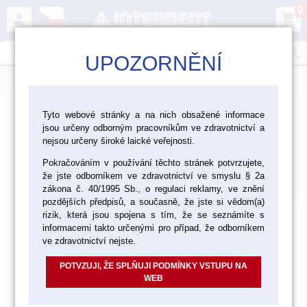
0
person
shopping_cart
search
UPOZORNĚNÍ
menu
>
>
>
Ordinace
Přístroje a vybavení
Tyto webové stránky a na nich obsažené informace
jsou určeny odborným pracovníkům ve zdravotnictví a
Odlučovače amalgámu
nejsou určeny široké laické veřejnosti.
Odlučovače amalgámu
Pokračováním v používání těchto stránek potvrzujete,
že jste odborníkem ve zdravotnictví ve smyslu § 2a
Výchozí
Od nejlevnějšího
Od nejdražšího
Nalezeno
2
položek
zákona č. 40/1995 Sb., o regulaci reklamy, ve znění
pozdějších předpisů, a současně, že jste si vědom(a)
rizik, která jsou spojena s tím, že se seznámíte s
informacemi takto určenými pro případ, že odborníkem
ve zdravotnictví nejste.
POTVZUJI, ŽE SPLŇUJI PODMÍNKY VSTUPU NA
WEB