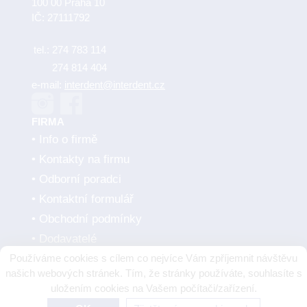
100 00 Praha 10
IČ: 27111792
tel.:
274 783 114
274 814 404
e-mail:
interdent@interdent.cz
FIRMA
Info o firmě
Kontakty na firmu
Odborní poradci
Kontaktní formulář
Obchodní podmínky
Dodavatelé
Používáme cookies s cílem co nejvíce Vám zpříjemnit návštěvu
SMLUVNÍ PARTNEŘI
našich webových stránek. Tím, že stránky používáte, souhlasíte s
uložením cookies na Vašem počítači/zařízení.