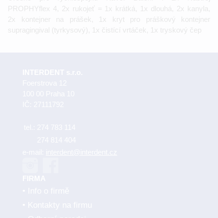
PROPHYflex 4, 2x rukojeť = 1x krátká, 1x dlouhá, 2x kanyla,
2x kontejner na prášek, 1x kryt pro práškový kontejner
supragingival (tyrkysový), 1x čistící vrtáček, 1x tryskový čep
INTERDENT s.r.o.
Foerstrova 12
100 00 Praha 10
IČ: 27111792
tel.:
274 783 114
274 814 404
e-mail:
interdent@interdent.cz
FIRMA
Info o firmě
Kontakty na firmu