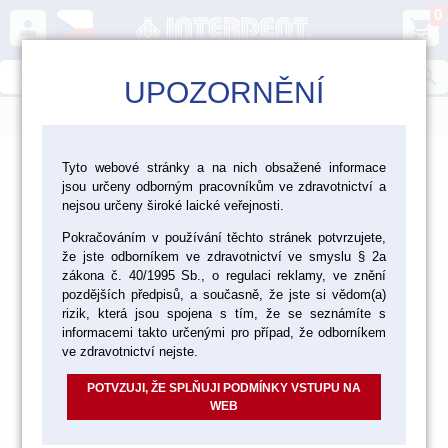
0
person
shopping_cart
search
UPOZORNĚNÍ
menu
>
>
>
Ordinace
Profylaxe
Přístroje pro profylaxi
Tyto webové stránky a na nich obsažené informace
jsou určeny odborným pracovníkům ve zdravotnictví a
nejsou určeny široké laické veřejnosti.
Pokračováním v používání těchto stránek potvrzujete,
že jste odborníkem ve zdravotnictví ve smyslu § 2a
zákona č. 40/1995 Sb., o regulaci reklamy, ve znění
pozdějších předpisů, a současně, že jste si vědom(a)
rizik, která jsou spojena s tím, že se seznámíte s
informacemi takto určenými pro případ, že odborníkem
ve zdravotnictví nejste.
POTVZUJI, ŽE SPLŇUJI PODMÍNKY VSTUPU NA
WEB