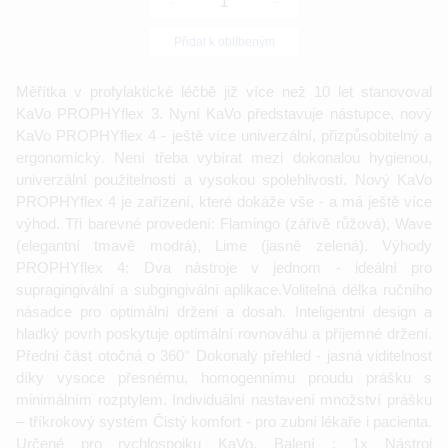
-
+
Přidat k oblíbeným
Měřítka v profylaktické léčbě již více než 10 let stanovoval
KaVo PROPHYflex 3. Nyní KaVo představuje nástupce, nový
KaVo PROPHYflex 4 - ještě více univerzální, přizpůsobitelný a
ergonomický. Není třeba vybírat mezi dokonalou hygienou,
univerzální použitelností a vysokou spolehlivostí. Nový KaVo
PROPHYflex 4 je zařízení, které dokáže vše - a má ještě více
výhod. Tři barevné provedení: Flamingo (zářivě růžová), Wave
(elegantní tmavě modrá), Lime (jasně zelená). Výhody
PROPHYflex 4: Dva nástroje v jednom - ideální pro
supragingivální a subgingivální aplikace.Volitelná délka ručního
násadce pro optimální držení a dosah. Inteligentní design a
hladký povrh poskytuje optimální rovnováhu a příjemné držení.
Přední část otočná o 360° Dokonalý přehled - jasná viditelnost
díky vysoce přesnému, homogennímu proudu prášku s
minimálním rozptylem. Individuální nastavení množství prášku
– tříkrokový systém Čistý komfort - pro zubní lékaře i pacienta.
Určené pro rychlospojku KaVo. Balení : 1x Nástroj