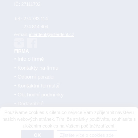
IČ: 27111792
tel.:
274 783 114
274 814 404
e-mail:
interdent@interdent.cz
FIRMA
Info o firmě
Kontakty na firmu
Odborní poradci
Kontaktní formulář
Obchodní podmínky
Dodavatelé
Používáme cookies s cílem co nejvíce Vám zpříjemnit návštěvu
SMLUVNÍ PARTNEŘI
našich webových stránek. Tím, že stránky používáte, souhlasíte s
uložením cookies na Vašem počítači/zařízení.
OK
Zjistěte více o cookies zde