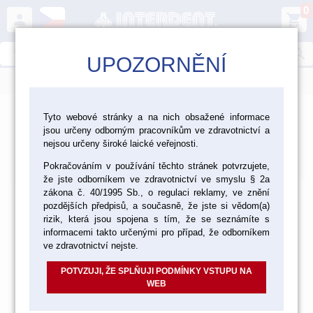
0
person
shopping_cart
search
UPOZORNĚNÍ
menu
>
>
>
Ordinace
Profylaxe
Přístroje pro profylaxi
Tyto webové stránky a na nich obsažené informace
jsou určeny odborným pracovníkům ve zdravotnictví a
Přístroje pro profylaxi
nejsou určeny široké laické veřejnosti.
Výchozí
Od nejlevnějšího
Od nejdražšího
Nalezeno
81
položek
Pokračováním v používání těchto stránek potvrzujete,
že jste odborníkem ve zdravotnictví ve smyslu § 2a
zákona č. 40/1995 Sb., o regulaci reklamy, ve znění
pozdějších předpisů, a současně, že jste si vědom(a)
rizik, která jsou spojena s tím, že se seznámíte s
informacemi takto určenými pro případ, že odborníkem
ve zdravotnictví nejste.
POTVZUJI, ŽE SPLŇUJI PODMÍNKY VSTUPU NA
WEB