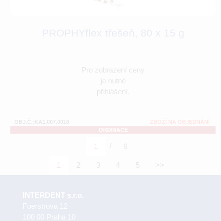
PROPHYflex třešeň, 80 x 15 g
Pro zobrazení ceny
je nutné
přihlášení.
OBJ.Č.:KA1.007.0016
ZBOŽÍ NA OBJEDNÁNÍ
ORDINACE
/
1
6
1
2
3
4
5
>>
INTERDENT s.r.o.
Foerstrova 12
100 00 Praha 10