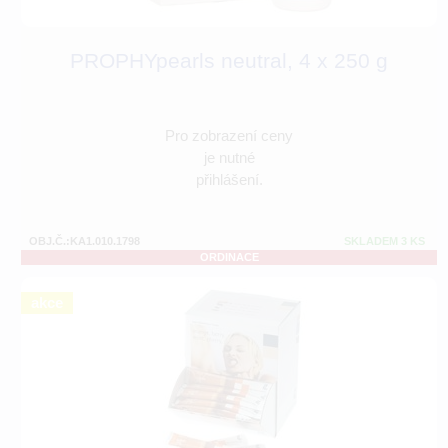
PROPHYpearls neutral, 4 x 250 g
Pro zobrazení ceny
je nutné
přihlášení.
OBJ.Č.:KA1.010.1798
SKLADEM 3 KS
ORDINACE
akce