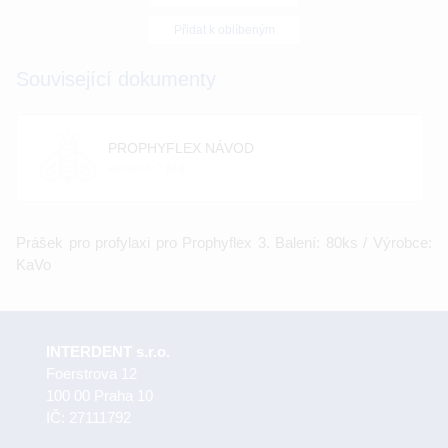
Přidat k oblíbeným
Související dokumenty
PROPHYFLEX NÁVOD
velikost: 0 [kb]
Prášek pro profylaxi pro Prophyflex 3. Balení: 80ks / Výrobce:
KaVo
INTERDENT s.r.o.
Foerstrova 12
100 00 Praha 10
IČ: 27111792