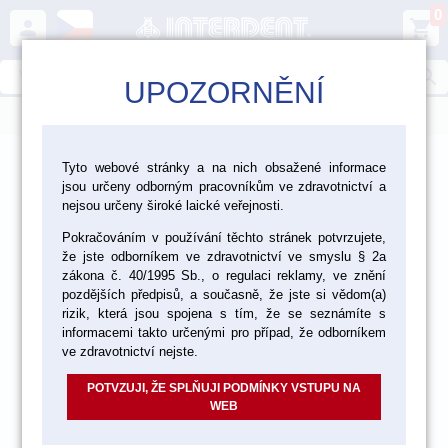
0
person
shopping_cart
search
UPOZORNĚNÍ
menu
>
>
>
Ordinace
Profylaxe
Přístroje pro profylaxi
Tyto webové stránky a na nich obsažené informace
jsou určeny odborným pracovníkům ve zdravotnictví a
nejsou určeny široké laické veřejnosti.
akce
Pokračováním v používání těchto stránek potvrzujete,
že jste odborníkem ve zdravotnictví ve smyslu § 2a
zákona č. 40/1995 Sb., o regulaci reklamy, ve znění
pozdějších předpisů, a současně, že jste si vědom(a)
rizik, která jsou spojena s tím, že se seznámíte s
informacemi takto určenými pro případ, že odborníkem
ve zdravotnictví nejste.
POTVZUJI, ŽE SPLŇUJI PODMÍNKY VSTUPU NA
WEB