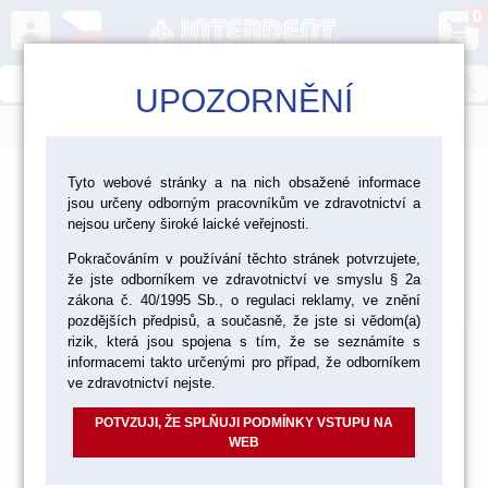
0
person
shopping_cart
search
UPOZORNĚNÍ
menu
>
>
>
Ordinace
Rotační nástroje
Tyto webové stránky a na nich obsažené informace
jsou určeny odborným pracovníkům ve zdravotnictví a
Lešticí nástroje Kerr
nejsou určeny široké laické veřejnosti.
Lešticí nástroje Kerr
Pokračováním v používání těchto stránek potvrzujete,
že jste odborníkem ve zdravotnictví ve smyslu § 2a
Výchozí
Od nejlevnějšího
Od nejdražšího
Nalezeno
13
položek
zákona č. 40/1995 Sb., o regulaci reklamy, ve znění
pozdějších předpisů, a současně, že jste si vědom(a)
rizik, která jsou spojena s tím, že se seznámíte s
informacemi takto určenými pro případ, že odborníkem
ve zdravotnictví nejste.
POTVZUJI, ŽE SPLŇUJI PODMÍNKY VSTUPU NA
WEB