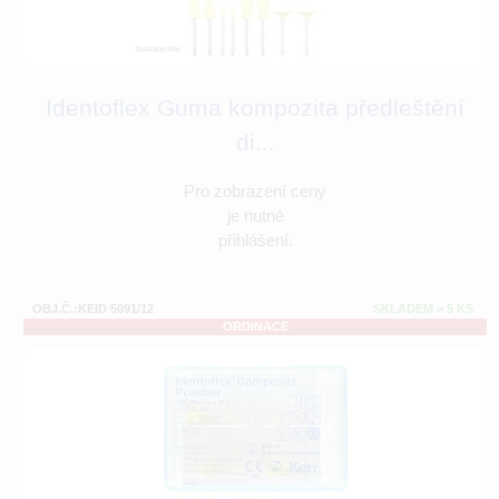
Identoflex Guma kompozita předleštění
di...
Pro zobrazení ceny
je nutné
přihlášení.
OBJ.Č.:KEID 5091/12
SKLADEM > 5 KS
ORDINACE