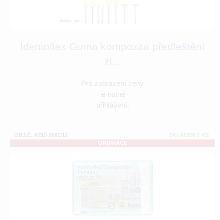
Identoflex Guma kompozita předleštění
žl...
Pro zobrazení ceny
je nutné
přihlášení.
OBJ.Č.:KEID 5081/12
SKLADEM 2 KS
ORDINACE