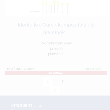
Identoflex Guma kompozita žlutý
plamínek...
Pro zobrazení ceny
je nutné
přihlášení.
OBJ.Č.:KEID 5021/12
SKLADEM 3 KS
ORDINACE
/
1
1
1
INTERDENT s.r.o.