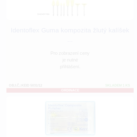
Identoflex Guma kompozita žlutý kalíšek
...
Pro zobrazení ceny
je nutné
přihlášení.
OBJ.Č.:KEID 5031/12
SKLADEM 1 KS
ORDINACE