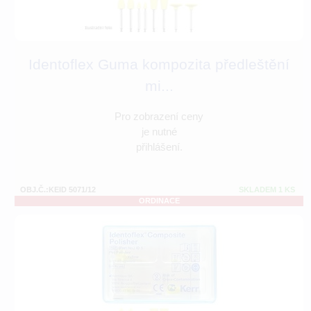
Identoflex Guma kompozita předleštění
mi...
Pro zobrazení ceny
je nutné
přihlášení.
OBJ.Č.:KEID 5071/12
SKLADEM 1 KS
ORDINACE