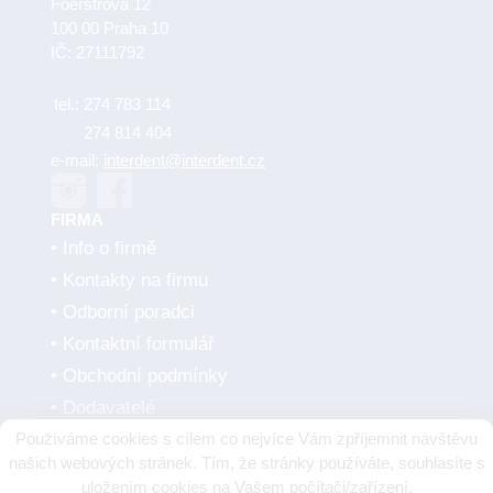
Foerstrova 12
100 00 Praha 10
IČ: 27111792
tel.:
274 783 114
274 814 404
e-mail:
interdent@interdent.cz
FIRMA
Info o firmě
Kontakty na firmu
Odborní poradci
Kontaktní formulář
Obchodní podmínky
Dodavatelé
Používáme cookies s cílem co nejvíce Vám zpříjemnit návštěvu
SMLUVNÍ PARTNEŘI
našich webových stránek. Tím, že stránky používáte, souhlasíte s
uložením cookies na Vašem počítači/zařízení.