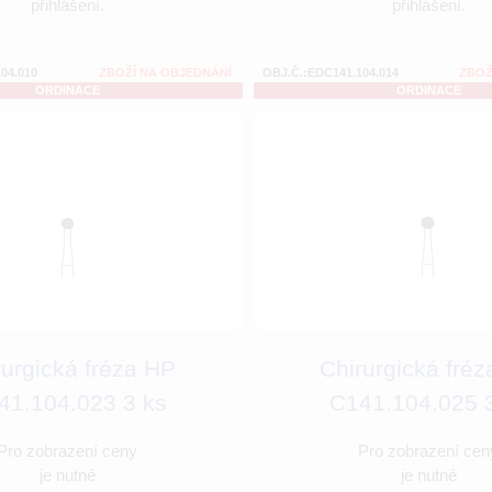
přihlášení.
přihlášení.
04.010
ZBOŽÍ NA OBJEDNÁNÍ
OBJ.Č.:EDC141.104.014
ZBOŽ
ORDINACE
ORDINACE
rurgická fréza HP
Chirurgická fré
41.104.023 3 ks
C141.104.025 
Pro zobrazení ceny
Pro zobrazení cen
je nutné
je nutné