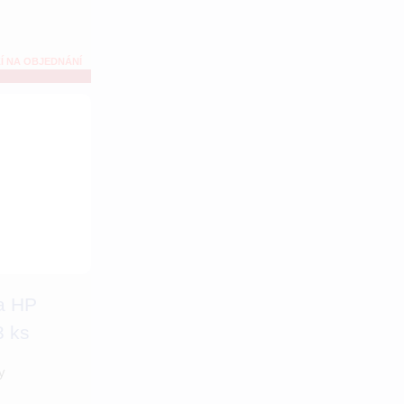
Í NA OBJEDNÁNÍ
za HP
3 ks
y