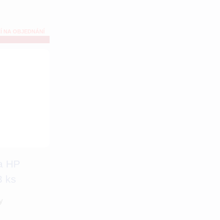
Í NA OBJEDNÁNÍ
za HP
3 ks
y