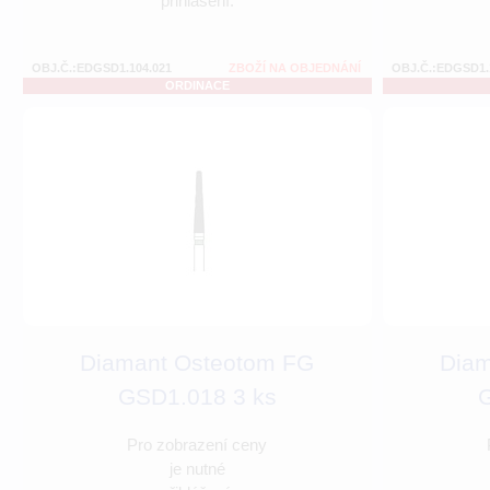
přihlášení.
OBJ.Č.:EDGSD1.104.021
ZBOŽÍ NA OBJEDNÁNÍ
OBJ.Č.:EDGSD1.
ORDINACE
Diamant Osteotom FG
Diam
GSD1.018 3 ks
G
Pro zobrazení ceny
je nutné