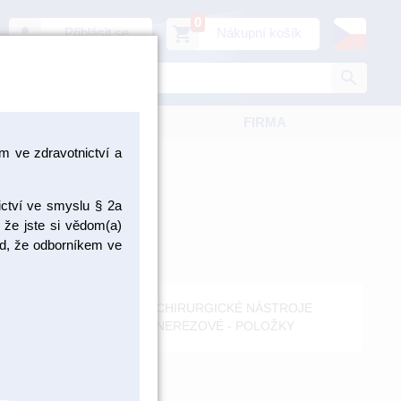
0
person
shopping_cart
Přihlásit se
Nákupní košík
search
KATALOGY
FIRMA
 ve zdravotnictví a
ictví ve smyslu § 2a
 že jste si vědom(a)
pad, že odborníkem ve
OJE S
CHIRURGICKÉ NÁSTROJE
.
NEREZOVÉ - POLOŽKY