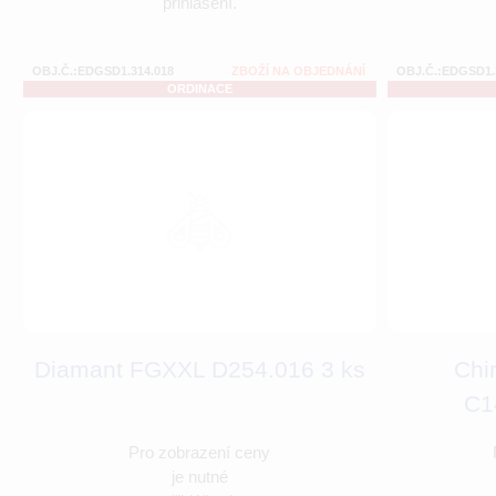
přihlášení.
OBJ.Č.:EDGSD1.314.018
ZBOŽÍ NA OBJEDNÁNÍ
OBJ.Č.:EDGSD1.
ORDINACE
Diamant FGXXL D254.016 3 ks
Chi
C1
Pro zobrazení ceny
je nutné