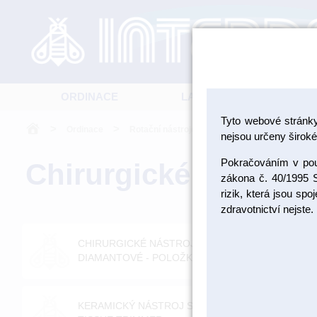
ORDINACE
LABORATOŘ
Tyto webové stránk
>
>
>
Ordinace
Rotační nástroje - položky
Chirurgické n
nejsou určeny široké 
Pokračováním v použ
Chirurgické nástroje
zákona č. 40/1995 S
rizik, která jsou sp
zdravotnictví nejste.
CHIRURGICKÉ NÁSTROJE
CH
DIAMANTOVÉ - POLOŽK...
TV
KERAMICKÝ NÁSTROJ SOFT