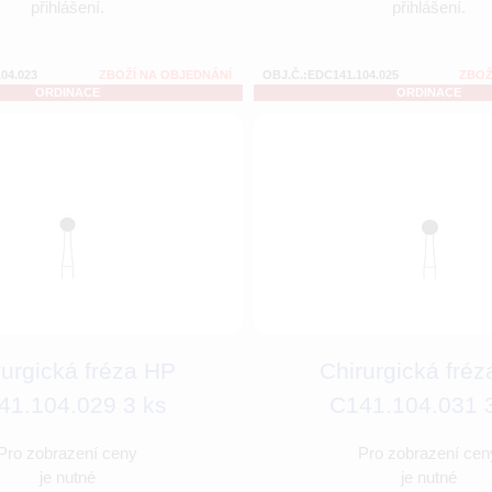
přihlášení.
přihlášení.
04.023
ZBOŽÍ NA OBJEDNÁNÍ
OBJ.Č.:EDC141.104.025
ZBOŽ
ORDINACE
ORDINACE
rurgická fréza HP
Chirurgická fré
41.104.029 3 ks
C141.104.031 
Pro zobrazení ceny
Pro zobrazení cen
je nutné
je nutné