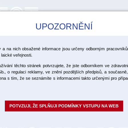
UPOZORNĚNÍ
CAD/CAM
ŠKOLENÍ
AKCE
y a na nich obsažené informace jsou určeny odborným pracovníkům
ástroje Edenta - položky
laické veřejnosti.
ívání těchto stránek potvrzujete, že jste odborníkem ve zdravotn
 Edenta - položky
b., o regulaci reklamy, ve znění pozdějších předpisů, a současně,
ojena s tím, že se seznámíte s informacemi takto určenými pro pří
IRURGICKÉ NÁSTROJE
CHIRURGICKÉ NÁSTR
RDOKOVOVÉ - POLOŽ...
VNITŘNÍM CHLAZENÍ..
POTVZUJI, ŽE SPLŇUJI PODMÍNKY VSTUPU NA WEB