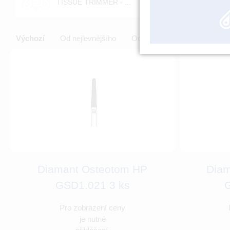
TISSUE TRIMMER - ...
Výchozí
Od nejlevnějšího
Od nejdražšího
Diamant Osteotom HP
Diam
GSD1.021 3 ks
G
Pro zobrazení ceny
je nutné