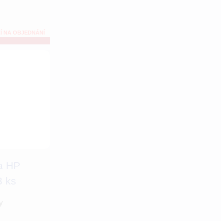
Í NA OBJEDNÁNÍ
za HP
3 ks
y