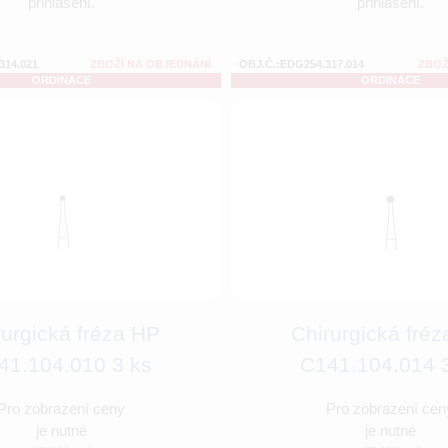
přihlášení.
přihlášení.
314.021
ZBOŽÍ NA OBJEDNÁNÍ
OBJ.Č.:EDG254.317.014
ZBOŽ
ORDINACE
ORDINACE
rurgická fréza HP
Chirurgická fré
41.104.010 3 ks
C141.104.014 
Pro zobrazení ceny
Pro zobrazení cen
je nutné
je nutné