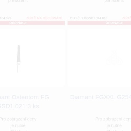
přihlášení.
přihlášení.
104.023
ZBOŽÍ NA OBJEDNÁNÍ
OBJ.Č.:EDGSD1.314.016
ZBOŽ
ORDINACE
ORDINACE
ant Osteotom FG
Diamant FGXXL G254
SD1.021 3 ks
Pro zobrazení ceny
Pro zobrazení cen
je nutné
je nutné