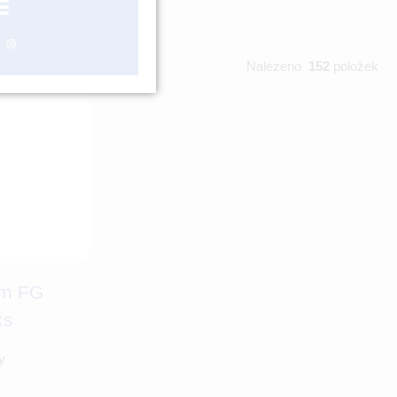
Nalezeno
152
položek
om FG
ks
y