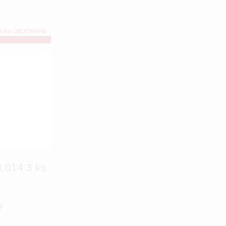
Í NA OBJEDNÁNÍ
.014 3 ks
y