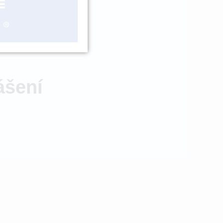
VMTE632002
ZBOŽÍ NA
OBJEDNÁNÍ
ášení