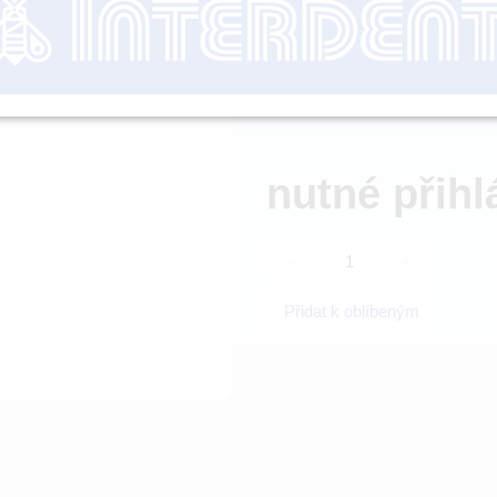
Radprom)
Objednací číslo:
Dostupnost:
nutné přihl
-
+
Přidat k oblíbeným