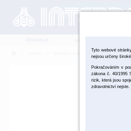
ORDINACE
LABORATOŘ
Tyto webové stránk
>
>
>
Ordinace
Materiály a pomůcky pro RTG
Pomůcky 
nejsou určeny široké 
Pokračováním v použ
zákona č. 40/1995 S
rizik, která jsou sp
zdravotnictví nejste.