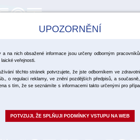
UPOZORNĚNÍ
CAD/CAM
ŠKOLENÍ
AKCE
y a na nich obsažené informace jsou určeny odborným pracovníkům
pro RTG
laické veřejnosti.
ívání těchto stránek potvrzujete, že jste odborníkem ve zdravotn
RTG zástě
b., o regulaci reklamy, ve znění pozdějších předpisů, a současně,
ojena s tím, že se seznámíte s informacemi takto určenými pro pří
0,35mmPb,
červená
POTVZUJI, ŽE SPLŇUJI PODMÍNKY VSTUPU NA WEB
Ochranné zástěry pro intraorál
olova. Dodávají se v různých ba