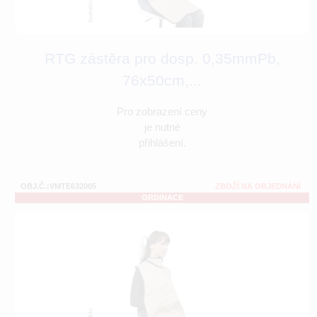
RTG zástěra pro dosp. 0,35mmPb,
76x50cm,...
Pro zobrazení ceny
je nutné
přihlášení.
OBJ.Č.:VMTE632005
ZBOŽÍ NA OBJEDNÁNÍ
ORDINACE