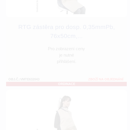
RTG zástěra pro dosp. 0,35mmPb,
76x50cm,...
Pro zobrazení ceny
je nutné
přihlášení.
OBJ.Č.:VMTE632043
ZBOŽÍ NA OBJEDNÁNÍ
ORDINACE