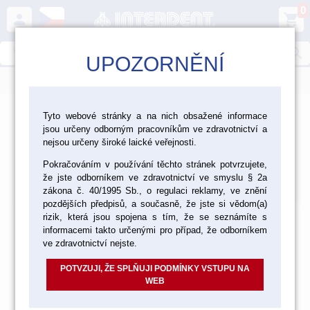
0
person
shopping_cart
search
UPOZORNĚNÍ
menu
>
>
>
Ordinace
Materiály a pomůcky pro RTG
Tyto webové stránky a na nich obsažené informace
jsou určeny odborným pracovníkům ve zdravotnictví a
Pomůcky pro RTG
nejsou určeny široké laické veřejnosti.
Pomůcky pro RTG
Pokračováním v používání těchto stránek potvrzujete,
že jste odborníkem ve zdravotnictví ve smyslu § 2a
Výchozí
Od nejlevnějšího
Od nejdražšího
Nalezeno
136
položek
zákona č. 40/1995 Sb., o regulaci reklamy, ve znění
pozdějších předpisů, a současně, že jste si vědom(a)
rizik, která jsou spojena s tím, že se seznámíte s
informacemi takto určenými pro případ, že odborníkem
ve zdravotnictví nejste.
POTVZUJI, ŽE SPLŇUJI PODMÍNKY VSTUPU NA
WEB