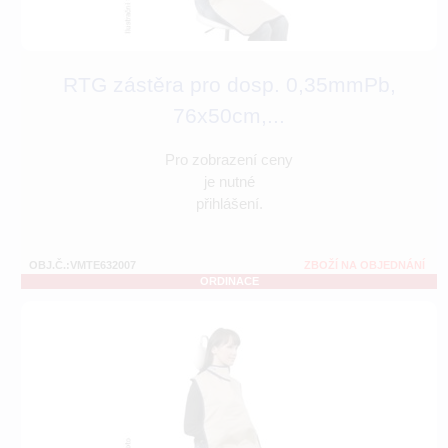
RTG zástěra pro dosp. 0,35mmPb,
76x50cm,...
Pro zobrazení ceny
je nutné
přihlášení.
OBJ.Č.:VMTE632007
ZBOŽÍ NA OBJEDNÁNÍ
ORDINACE