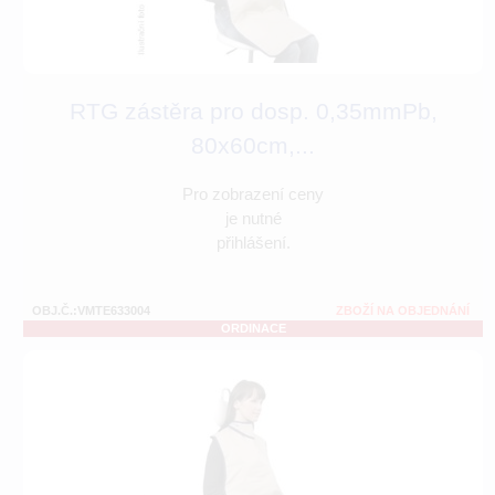
RTG zástěra pro dosp. 0,35mmPb,
80x60cm,...
Pro zobrazení ceny
je nutné
přihlášení.
OBJ.Č.:VMTE633004
ZBOŽÍ NA OBJEDNÁNÍ
ORDINACE