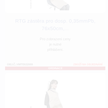
RTG zástěra pro dosp. 0,35mmPb,
76x50cm,...
Pro zobrazení ceny
je nutné
přihlášení.
OBJ.Č.:VMTE632009
ZBOŽÍ NA OBJEDNÁNÍ
ORDINACE