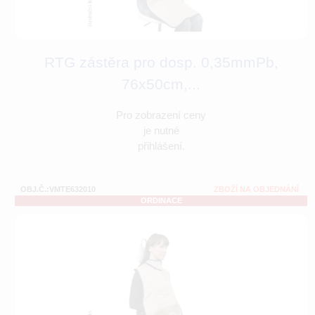
RTG zástěra pro dosp. 0,35mmPb,
76x50cm,...
Pro zobrazení ceny
je nutné
přihlášení.
OBJ.Č.:VMTE632010
ZBOŽÍ NA OBJEDNÁNÍ
ORDINACE