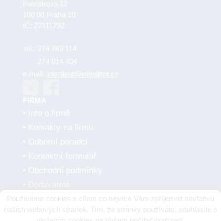
Foerstrova 12
100 00 Praha 10
IČ: 27111792
tel.:
274 783 114
274 814 404
e-mail:
interdent@interdent.cz
FIRMA
Info o firmě
Kontakty na firmu
Odborní poradci
Kontaktní formulář
Obchodní podmínky
Dodavatelé
Používáme cookies s cílem co nejvíce Vám zpříjemnit návštěvu
SMLUVNÍ PARTNEŘI
našich webových stránek. Tím, že stránky používáte, souhlasíte s
uložením cookies na Vašem počítači/zařízení.