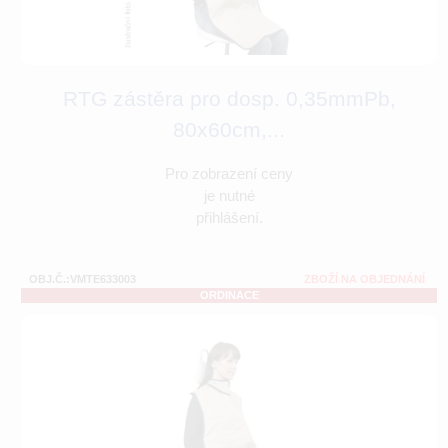
RTG zástěra pro dosp. 0,35mmPb,
80x60cm,...
Pro zobrazení ceny
je nutné
přihlášení.
OBJ.Č.:VMTE633003
ZBOŽÍ NA OBJEDNÁNÍ
ORDINACE