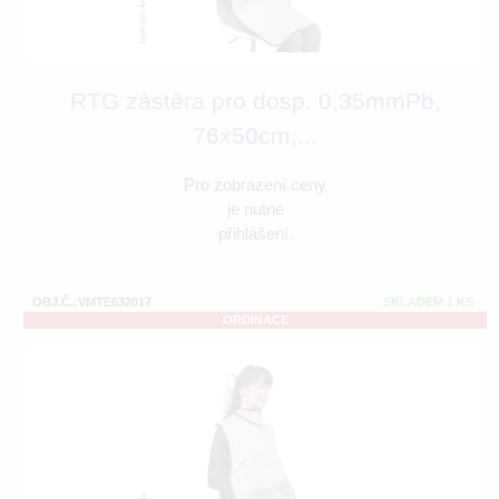
RTG zástěra pro dosp. 0,35mmPb,
76x50cm,...
Pro zobrazení ceny
je nutné
přihlášení.
OBJ.Č.:VMTE632017
SKLADEM 1 KS
ORDINACE