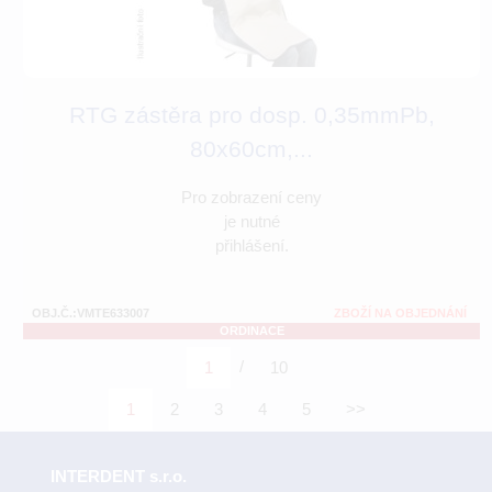
RTG zástěra pro dosp. 0,35mmPb,
80x60cm,...
Pro zobrazení ceny
je nutné
přihlášení.
OBJ.Č.:VMTE633007
ZBOŽÍ NA OBJEDNÁNÍ
ORDINACE
/
1
10
1
2
3
4
5
>>
INTERDENT s.r.o.